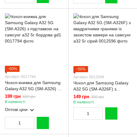
−50%
−50%
Артикул: 0017794
Артикул: 0012596
Чохол-книжка для Samsung
Чохол для Samsung Galaxy
Galaxy A32 5G (SM-A326) з
A32 5G (SM-A326F) з
підставкою на самсунг а32
квадратними гранями із
199 грн
149 грн
400 грн
300 грн
5г бордова gd1
захистом камери на самсунг
В наявності
В наявності
а32 5г сірий
Оптові ціни