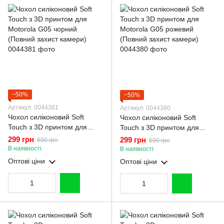
−50%
−50%
Артикул: 0044381
Артикул: 0044380
Чохол силіконовий Soft
Чохол силіконовий Soft
Touch з 3D принтом для
Touch з 3D принтом для
Motorola G05 чорний
Motorola G05 рожевий
299 грн
299 грн
600 грн
600 грн
(Повний захист камери)
(Повний захист камери)
В наявності
В наявності
Оптові ціни
Оптові ціни