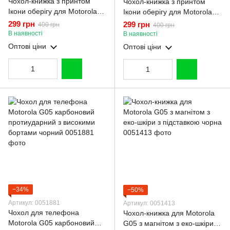
Чохол-книжка з принтом
Чохол-книжка з принтом
Ікони оберігу для Motorola
Ікони оберігу для Motorola
G05 з магнітом з еко-шкіри з
G05 з магнітом з еко-шкіри з
299 грн
299 грн
400 грн
400 грн
підставкою чорна
підставкою бордова
В наявності
В наявності
Оптові ціни
Оптові ціни
−34%
−50%
Артикул: 0051881
Артикул: 0051413
Чохол для телефона
Чохол-книжка для Motorola
Motorola G05 карбоновий
G05 з магнітом з еко-шкіри з