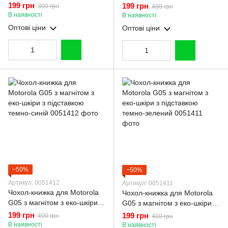
протиударний з високими
підставкою чорна
199 грн
199 грн
300 грн
400 грн
бортами чорний
В наявності
В наявності
Оптові ціни
Оптові ціни
−50%
−50%
Артикул: 0051412
Артикул: 0051411
Чохол-книжка для Motorola
Чохол-книжка для Motorola
G05 з магнітом з еко-шкіри з
G05 з магнітом з еко-шкіри з
підставкою темно-синій
підставкою темно-зелений
199 грн
199 грн
400 грн
400 грн
В наявності
В наявності