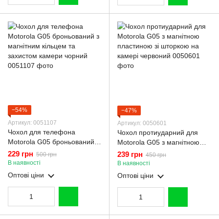
−54%
−47%
Артикул: 0051107
Артикул: 0050601
Чохол для телефона
Чохол протиударний для
Motorola G05 броньований з
Motorola G05 з магнітною
магнітним кільцем та
пластиною зі шторкою на
229 грн
239 грн
500 грн
450 грн
захистом камери чорний
камері червоний
В наявності
В наявності
Оптові ціни
Оптові ціни