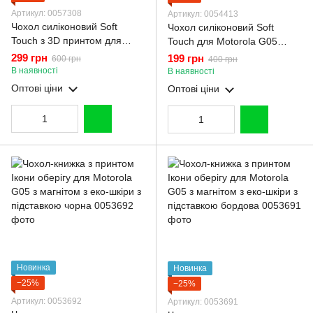
Артикул: 0057308
Артикул: 0054413
Чохол силіконовий Soft
Чохол силіконовий Soft
Touch з 3D принтом для
Touch для Motorola G05
Motorola G05 малиновий
малиновий (Повний захист
299 грн
199 грн
600 грн
400 грн
(Повний захист камери)
камери)
В наявності
В наявності
Оптові ціни
Оптові ціни
Новинка
Новинка
−25%
−25%
Артикул: 0053692
Артикул: 0053691