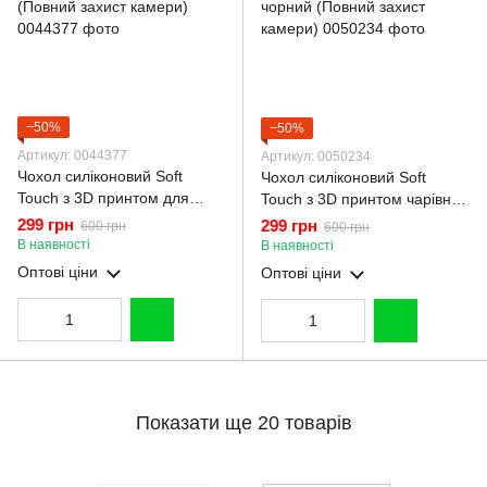
−50%
−50%
Артикул: 0044377
Артикул: 0050234
Чохол силіконовий Soft
Чохол силіконовий Soft
Touch з 3D принтом для
Touch з 3D принтом чарівна
Motorola G05 бордовий
мінні маус для Motorola G05
299 грн
299 грн
600 грн
600 грн
(Повний захист камери)
чорний (Повний захист
В наявності
В наявності
камери)
Оптові ціни
Оптові ціни
Показати ще 20 товарів