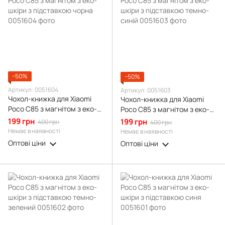
−50%
−50%
Артикул: 0051604
Артикул: 0051603
Чохол-книжка для Xiaomi
Чохол-книжка для Xiaomi
Poco C85 з магнітом з еко-
Poco C85 з магнітом з еко-
шкіри з підставкою чорна
шкіри з підставкою темно-
199 грн
199 грн
400 грн
400 грн
синій
Немає в наявності
Немає в наявності
Оптові ціни
Оптові ціни