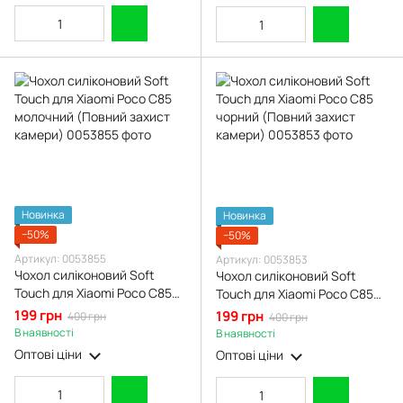
Новинка
Новинка
−50%
−50%
Артикул: 0053855
Артикул: 0053853
Чохол силіконовий Soft
Чохол силіконовий Soft
Touch для Xiaomi Poco C85
Touch для Xiaomi Poco C85
молочний (Повний захист
чорний (Повний захист
199 грн
199 грн
400 грн
400 грн
камери)
камери)
В наявності
В наявності
Оптові ціни
Оптові ціни