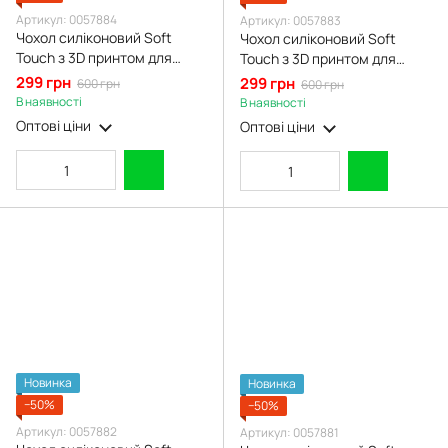
Артикул: 0057884
Артикул: 0057883
Чохол силіконовий Soft
Чохол силіконовий Soft
Touch з 3D принтом для
Touch з 3D принтом для
Xiaomi Poco C85 чорний
Xiaomi Poco C85 рожевий
299 грн
299 грн
600 грн
600 грн
(Повний захист камери)
(Повний захист камери)
В наявності
В наявності
Оптові ціни
Оптові ціни
Новинка
Новинка
−50%
−50%
Артикул: 0057882
Артикул: 0057881