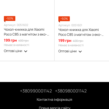
−50%
−50%
Артикул: 0051602
Артикул: 0051601
Чохол-книжка для Xiaomi
Чохол-книжка для Xiaomi
Poco C85 з магнітом з еко-
Poco C85 з магнітом з еко-
шкіри з підставкою темно-
шкіри з підставкою синя
199 грн
199 грн
400 грн
400 грн
зелений
Немає в наявності
Немає в наявності
Оптові ціни
Оптові ціни
+380990001142
+380980001142
Контактна інформація
Повна версія сайту