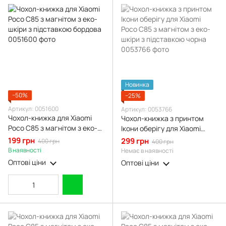
Новинка
−50%
−25%
Артикул: 0051600
Артикул: 0053766
Чохол-книжка для Xiaomi
Чохол-книжка з принтом
Poco C85 з магнітом з еко-
Ікони оберігу для Xiaomi
шкіри з підставкою бордова
Poco C85 з магнітом з еко-
199 грн
299 грн
400 грн
400 грн
шкіри з підставкою чорна
В наявності
Немає в наявності
Оптові ціни
Оптові ціни