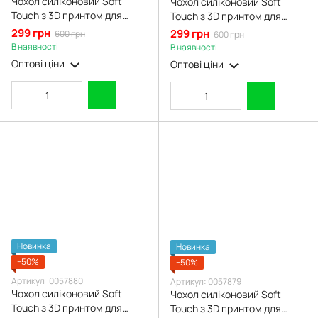
Чохол силіконовий Soft
Чохол силіконовий Soft
Touch з 3D принтом для
Touch з 3D принтом для
Xiaomi Poco C85 молочний
Xiaomi Poco C85 малиновий
299 грн
299 грн
600 грн
600 грн
(Повний захист камери)
(Повний захист камери)
В наявності
В наявності
Оптові ціни
Оптові ціни
Новинка
Новинка
−50%
−50%
Артикул: 0057880
Артикул: 0057879
Чохол силіконовий Soft
Чохол силіконовий Soft
Touch з 3D принтом для
Touch з 3D принтом для