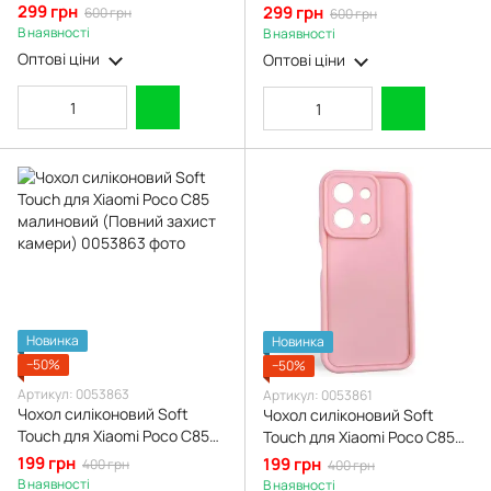
Xiaomi Poco C85 коричневий
Xiaomi Poco C85 бордовий
299 грн
299 грн
600 грн
600 грн
(Повний захист камери)
(Повний захист камери)
В наявності
В наявності
Оптові ціни
Оптові ціни
Новинка
Новинка
−50%
−50%
Артикул: 0053863
Артикул: 0053861
Чохол силіконовий Soft
Чохол силіконовий Soft
Touch для Xiaomi Poco C85
Touch для Xiaomi Poco C85
малиновий (Повний захист
рожевий (Повний захист
199 грн
199 грн
400 грн
400 грн
камери)
камери)
В наявності
В наявності