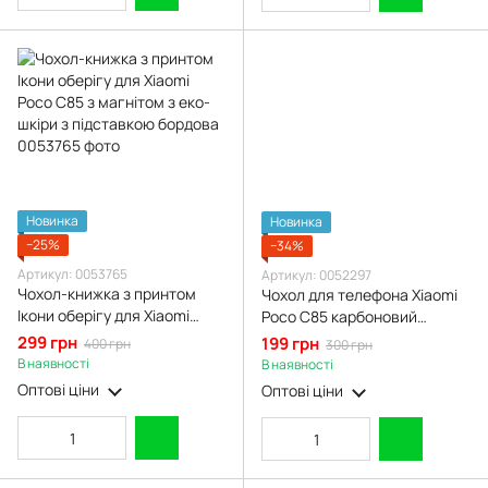
Новинка
Новинка
−25%
−34%
Артикул: 0053765
Артикул: 0052297
Чохол-книжка з принтом
Чохол для телефона Xiaomi
Ікони оберігу для Xiaomi
Poco C85 карбоновий
Poco C85 з магнітом з еко-
протиударний з високими
299 грн
199 грн
400 грн
300 грн
шкіри з підставкою бордова
бортами чорний
В наявності
В наявності
Оптові ціни
Оптові ціни