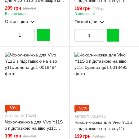
для Vivo Y11S з екошкіри із
з підставкою на віво у11с
підставкою та магнитом
чорна gd1
299 грн
199 грн
500 грн
400 грн
чорна gd2
В наявності
В наявності
Оптові ціни
Оптові ціни
−50%
−50%
Артикул: 0018494
Артикул: 0018493
Чохол-книжка для Vivo Y11S
Чохол-книжка для Vivo Y11S
з підставкою на віво у11с
з підставкою на віво у11с
зелена gd1
бузкова gd1
199 грн
199 грн
400 грн
400 грн