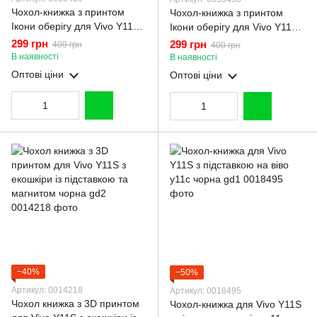
Чохол-книжка з принтом
Чохол-книжка з принтом
Ікони оберігу для Vivo Y11S з
Ікони оберігу для Vivo Y11S з
підставкою на віво у11с
підставкою на віво у11с
299 грн
299 грн
400 грн
400 грн
чорна gd1
бордова gd1
В наявності
В наявності
Оптові ціни
Оптові ціни
−40%
−50%
Артикул: 0014218
Артикул: 0018495
Чохол книжка з 3D принтом
Чохол-книжка для Vivo Y11S