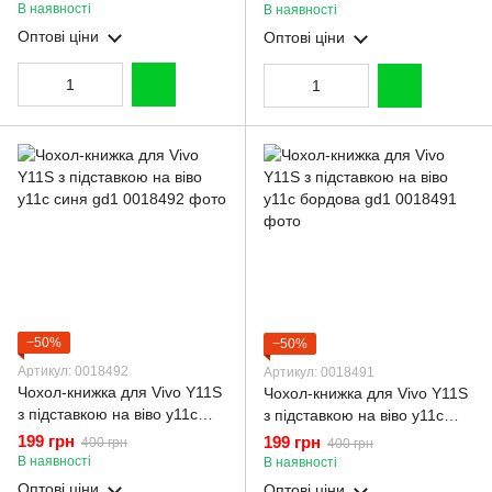
В наявності
В наявності
Оптові ціни
Оптові ціни
−50%
−50%
Артикул: 0018492
Артикул: 0018491
Чохол-книжка для Vivo Y11S
Чохол-книжка для Vivo Y11S
з підставкою на віво у11с
з підставкою на віво у11с
синя gd1
бордова gd1
199 грн
199 грн
400 грн
400 грн
В наявності
В наявності
Оптові ціни
Оптові ціни