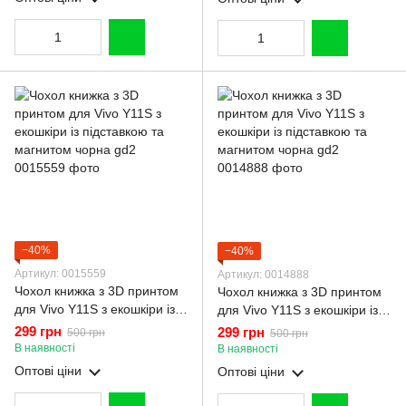
−40%
−40%
Артикул: 0015559
Артикул: 0014888
Чохол книжка з 3D принтом
Чохол книжка з 3D принтом
для Vivo Y11S з екошкіри із
для Vivo Y11S з екошкіри із
підставкою та магнитом
підставкою та магнитом
299 грн
299 грн
500 грн
500 грн
чорна gd2
чорна gd2
В наявності
В наявності
Оптові ціни
Оптові ціни