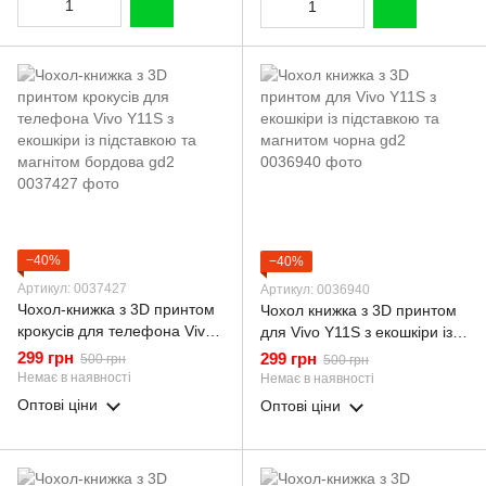
−40%
−40%
Артикул: 0037427
Артикул: 0036940
Чохол-книжка з 3D принтом
Чохол книжка з 3D принтом
крокусів для телефона Vivo
для Vivo Y11S з екошкіри із
Y11S з екошкіри із
підставкою та магнитом
299 грн
299 грн
500 грн
500 грн
підставкою та магнітом
чорна gd2
Немає в наявності
Немає в наявності
бордова gd2
Оптові ціни
Оптові ціни