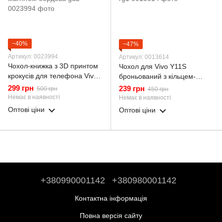
−40%
−47%
Артикул: 0023994
Артикул: 0013614
Чохол-книжка з 3D принтом
Чохол для Vivo Y11S
крокусів для телефона Vivo
броньований з кільцем-
Y11S з екошкіри із
тримачем підставкою зі
299 грн
239 грн
500 грн
450 грн
підставкою та магнітом
шторкою на віво у11с чорний
Немає в наявності
Немає в наявності
бордова gd2
rg1
Оптові ціни
Оптові ціни
+380990001142
+380980001142
Контактна інформація
Повна версія сайту