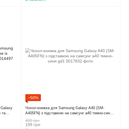
−50%
 Galaxy
Чохол-книжка для Samsung Galaxy A40 (SM-
 та
A405FN) з підставкою на самсунг а40 темно-синя
gd1
400 грн
199 грн