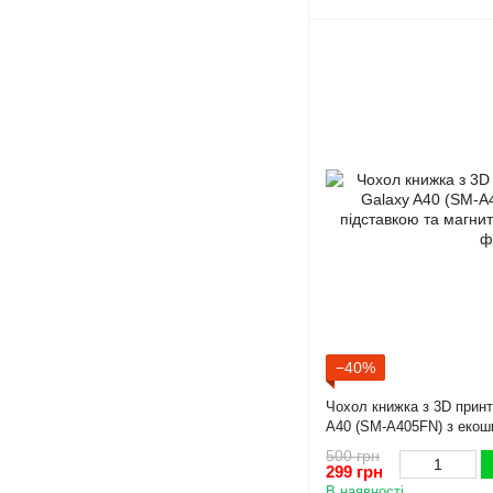
−40%
Чохол книжка з 3D прин
A40 (SM-A405FN) з екошк
магнитом чорна gd2
500 грн
299 грн
В наявності