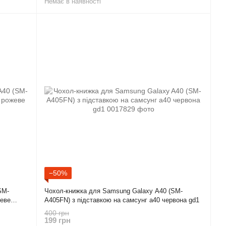
Немає в наявності
−50%
SM-
Чохол-книжка для Samsung Galaxy A40 (SM-
жеве
A405FN) з підставкою на самсунг а40 червона gd1
400 грн
199 грн