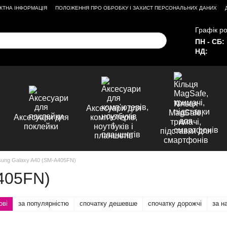
КТНА ІНФОРМАЦІЯ
ПОЛОЖЕННЯ ПРО ОБРОБКУ І ЗАХИСТ ПЕРСОНАЛЬНИХ ДАНИХ
Графік ро
ПН - СБ:
НД:
Кільця
Аксесуари для
MagSafe,
Аксесуари для
комп'ютерів,
тримачі,
поклейки
ноутбуків і
підставки для
планшетів
смартфонів
ung Galaxy A40 (SM-A405FN)
405FN)
ові
за популярністю
спочатку дешевше
спочатку дорожчі
за н