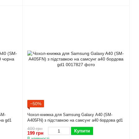
−50%
SM-
Чохол-книжка для Samsung Galaxy A40 (SM-
на gd1
A405FN) з підставкою на самсунг а40 бордова gd1
400 грн
Купити
199 грн
В наявності