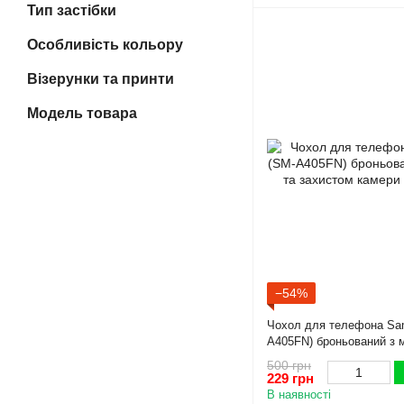
Тип застібки
Особливість кольору
Візерунки та принти
Модель товара
−54%
Чохол для телефона Sa
A405FN) броньований з м
захистом камери чорний
500 грн
229 грн
В наявності