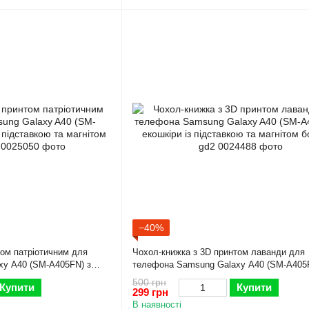
−40%
том патріотичним для
Чохол-книжка з 3D принтом лаванди для
xy A40 (SM-A405FN) з
телефона Samsung Galaxy A40 (SM-A405
а магнітом бордова gd2
екошкіри із підставкою та магнітом бордо
500 грн
Купити
Купити
299 грн
В наявності