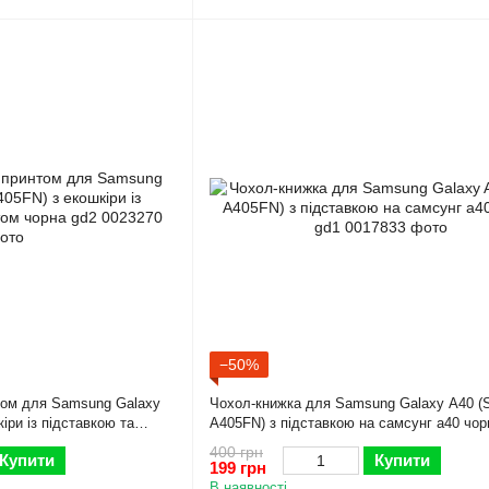
−50%
том для Samsung Galaxy
Чохол-книжка для Samsung Galaxy A40 (
іри із підставкою та
A405FN) з підставкою на самсунг а40 чор
400 грн
Купити
Купити
199 грн
В наявності