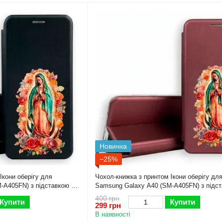
Новинка
−25%
Ікони оберігу для
Чохол-книжка з принтом Ікони оберігу дл
-A405FN) з підставкою на
Samsung Galaxy A40 (SM-A405FN) з підс
самсунг а40 бордова gd1
400 грн
Купити
Купити
299 грн
В наявності