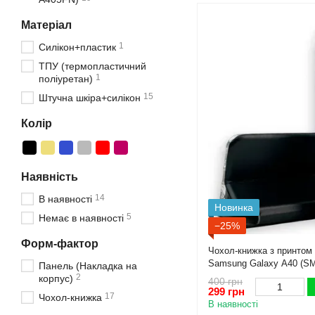
Матеріал
1
Силікон+пластик
ТПУ (термопластичний
1
поліуретан)
15
Штучна шкіра+силікон
Колір
Наявність
14
В наявності
Новинка
5
Немає в наявності
−25%
Форм-фактор
Чохол-книжка з принтом 
Samsung Galaxy A40 (SM
Панель (Накладка на
самсунг а40 чорна gd1
2
корпус)
400 грн
299 грн
17
Чохол-книжка
В наявності