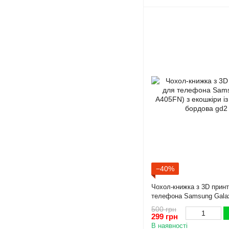
−40%
Чохол-книжка з 3D прин
телефона Samsung Gala
екошкіри із підставкою т
500 грн
299 грн
В наявності