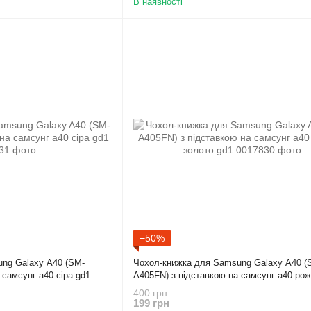
В наявності
−50%
ng Galaxy A40 (SM-
Чохол-книжка для Samsung Galaxy A40 (
 самсунг а40 сіра gd1
A405FN) з підставкою на самсунг а40 ро
золото gd1
400 грн
199 грн