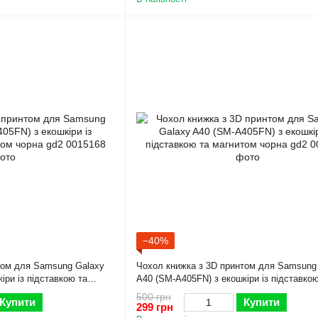
−40%
том для Samsung Galaxy
Чохол книжка з 3D принтом для Samsung
іри із підставкою та
A40 (SM-A405FN) з екошкіри із підставкою
магнитом чорна gd2
500 грн
Купити
Купити
299 грн