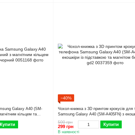
−40%
msung Galaxy A40 (SM-
Чохол-книжка з 3D принтом крокусів для
агнітним кільцем та
Samsung Galaxy A40 (SM-A405FN) з екошк
підставкою та магнітом бордова gd2
500 грн
Купити
Купити
299 грн
В наявності