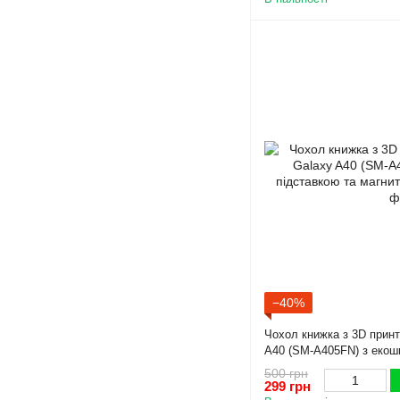
−40%
Чохол книжка з 3D прин
A40 (SM-A405FN) з екошк
магнитом чорна gd2
500 грн
299 грн