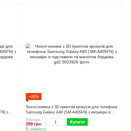
−40%
Чохол-книжка з 3D принтом крокусів для телефона
FN) з
Samsung Galaxy A40 (SM-A405FN) з екошкіри із
ва gd2
підставкою та магнітом бордова gd2
500 грн
Купити
299 грн
В наявності