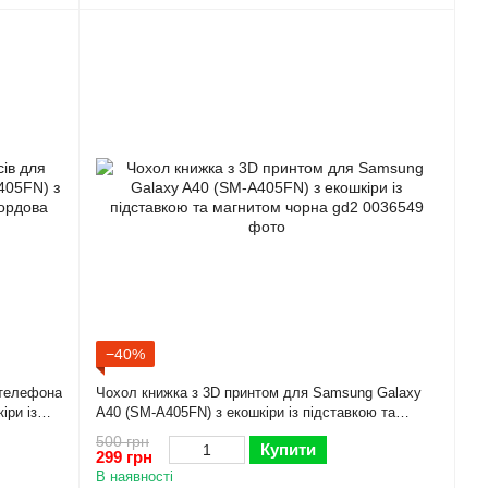
−40%
 телефона
Чохол книжка з 3D принтом для Samsung Galaxy
іри із
A40 (SM-A405FN) з екошкіри із підставкою та
магнитом чорна gd2
500 грн
Купити
299 грн
В наявності