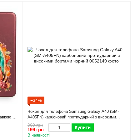
−34%
я
Чохол для телефона Samsung Galaxy A40 (SM-
тавкою на
A405FN) карбоновий протиударний з високими
бортами чорний
300 грн
Купити
199 грн
В наявності