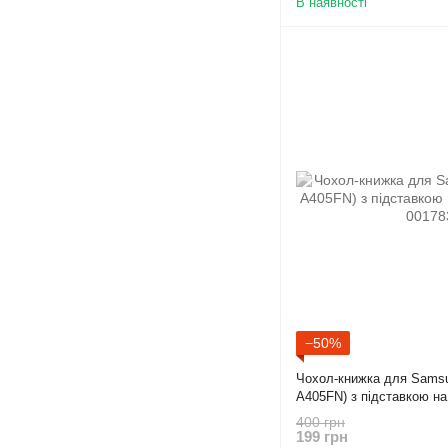
В наявності
−50%
Чохол-книжка для Samsu
A405FN) з підставкою на
400 грн
199 грн