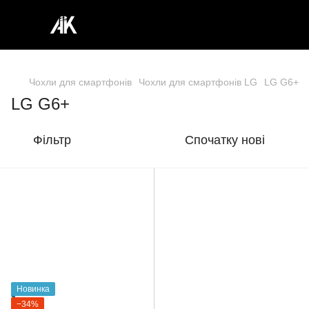
Чохли для смартфонів
Чохли для смартфонів LG
LG G6+
LG G6+
Фільтр
Спочатку нові
Новинка
−34%