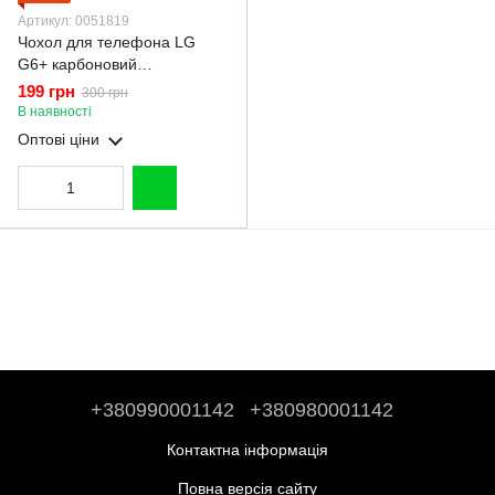
Артикул: 0051819
Чохол для телефона LG
G6+ карбоновий
протиударний з високими
199 грн
300 грн
бортами чорний
В наявності
Оптові ціни
+380990001142
+380980001142
Контактна інформація
Повна версія сайту