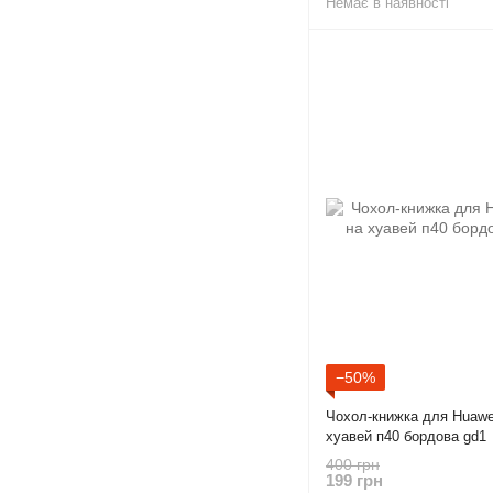
Немає в наявності
−50%
Чохол-книжка для Huawei
хуавей п40 бордова gd1
400 грн
199 грн