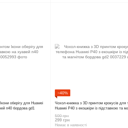
−40%
Ікони оберігу для Huawei
Чохол-книжка з 3D принтом крокусів для
вей п40 бордова gd1
Huawei P40 з екошкіри із підставкою та м
бордова gd2
500 грн
299 грн
Немає в наявності