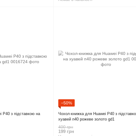
−50%
 P40 з підставкою на
Чохол-книжка для Huawei P40 з підставк
хуавей п40 рожеве золото gd1
400 грн
199 грн