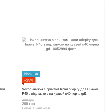
Новинка
−25%
вий
Чохол-книжка з принтом Ікони оберігу для Huawei
P40 з підставкою на хуавей п40 чорна gd1
400 грн
299 грн
Немає в наявності