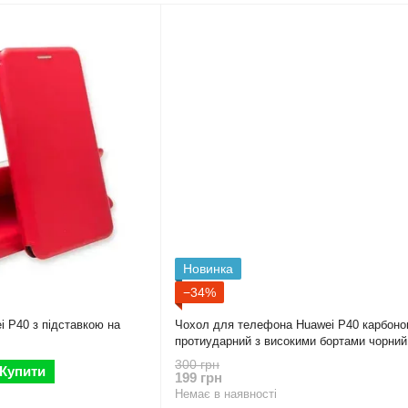
Новинка
−34%
 P40 з підставкою на
Чохол для телефона Huawei P40 карбоно
протиударний з високими бортами чорний
300 грн
Купити
199 грн
Немає в наявності