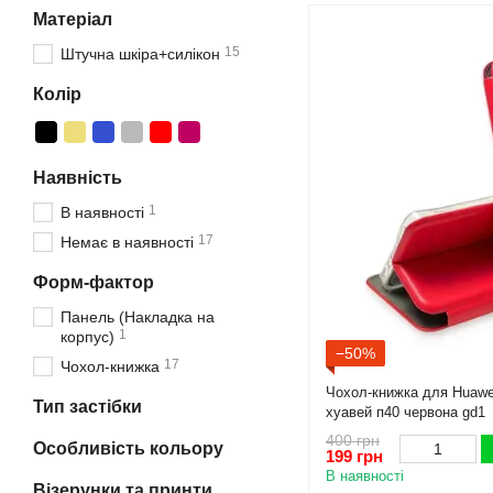
Матеріал
15
Штучна шкіра+силікон
Колір
Наявність
1
В наявності
17
Немає в наявності
Форм-фактор
Панель (Накладка на
1
корпус)
−50%
17
Чохол-книжка
Чохол-книжка для Huawei
Тип застібки
хуавей п40 червона gd1
400 грн
Особливість кольору
199 грн
В наявності
Візерунки та принти