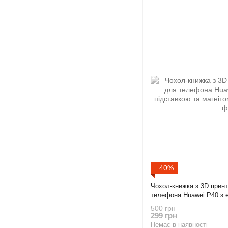
−40%
Чохол-книжка з 3D прин
телефона Huawei P40 з е
магнітом бордова gd2
500 грн
299 грн
Немає в наявності