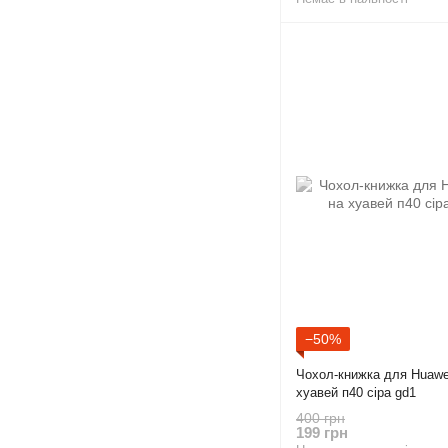
−50%
Чохол-книжка для Huawei
хуавей п40 сіра gd1
400 грн
199 грн