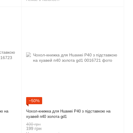
−50%
ою на
Чохол-книжка для Huawei P40 з підставкою на
хуавей п40 золота gd1
400 грн
199 грн