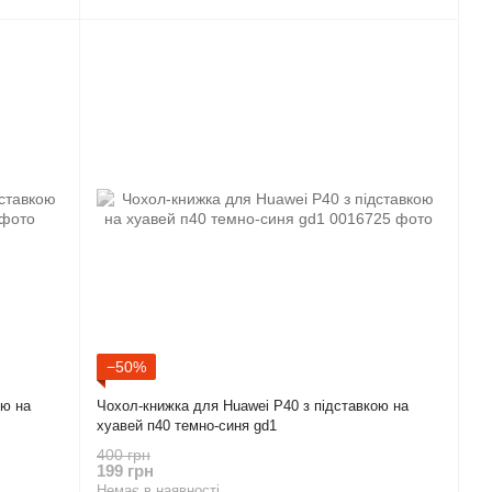
−50%
ою на
Чохол-книжка для Huawei P40 з підставкою на
хуавей п40 темно-синя gd1
400 грн
199 грн
Немає в наявності