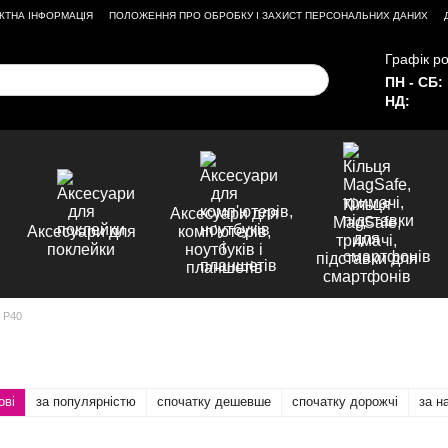
КТНА ІНФОРМАЦІЯ
ПОЛОЖЕННЯ ПРО ОБРОБКУ І ЗАХИСТ ПЕРСОНАЛЬНИХ ДАНИХ
Графік ро
ПН - СБ:
НД:
Кільця
Аксесуари для
MagSafe,
Аксесуари для
комп'ютерів,
тримачі,
поклейки
ноутбуків і
підставки для
планшетів
смартфонів
 P40
ові
за популярністю
спочатку дешевше
спочатку дорожчі
за н