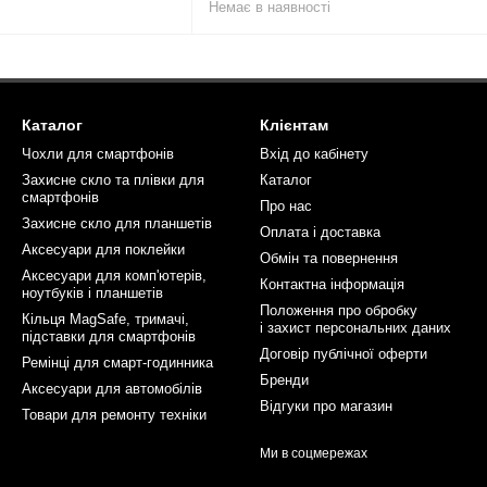
Немає в наявності
Каталог
Клієнтам
Чохли для смартфонів
Вхід до кабінету
Захисне скло та плівки для
Каталог
смартфонів
Про нас
Захисне скло для планшетів
Оплата і доставка
Аксесуари для поклейки
Обмін та повернення
Аксесуари для комп'ютерів,
Контактна інформація
ноутбуків і планшетів
Положення про обробку
Кільця MagSafe, тримачі,
і захист персональних даних
підставки для смартфонів
Договір публічної оферти
Ремінці для смарт-годинника
Бренди
Аксесуари для автомобілів
Відгуки про магазин
Товари для ремонту техніки
Ми в соцмережах