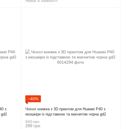
Немає в наявності
−40%
40 з
Чохол книжка з 3D принтом для Huawei P40 з
 gd2
екошкіри із підставкою та магнитом чорна gd2
500 грн
299 грн