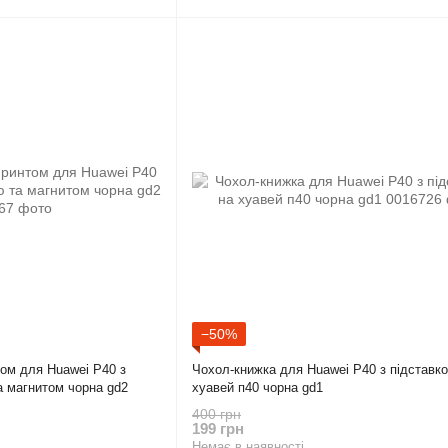
−50%
том для Huawei P40 з
Чохол-книжка для Huawei P40 з підставк
та магнитом чорна gd2
хуавей п40 чорна gd1
400 грн
199 грн
Немає в наявності