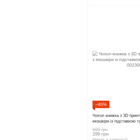
−40%
Чохол книжка з 3D прин
екошкіри із підставкою 
500 грн
299 грн
Немає в наявності