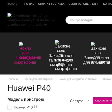
Перейти до основного контенту
КАТАЛОГ
ПРО НАС
ОПЛАТА І ДОСТАВКА
ОБМІН ТА ПОВЕРНЕННЯ
КОНТА
ВІДГУКИ ПРО МАГАЗИН
Захисне скло
Чохли для
Захисне скло
та плівки для
смартфонів
для планшетів
смартфонів
Головна
Чохли для смартфонів
Чохли для смартфонів Huawei
Huawei
Huawei P40
Модель пристрою
спочатку н
Сортування:
18
Huawei P40