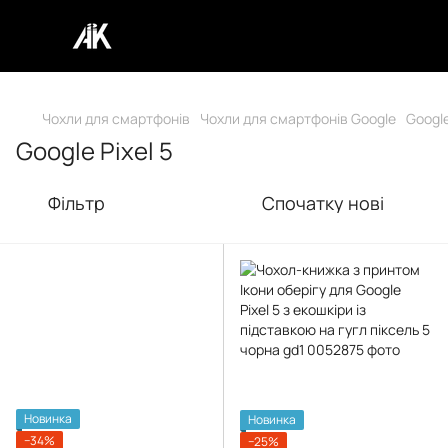
Чохли для смартфонів
Чохли для смартфонів Google
Google
Google Pixel 5
Фільтр
Спочатку нові
Новинка
Новинка
−34%
−25%