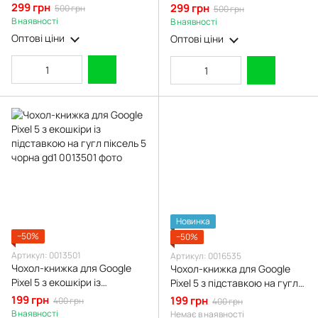
із підставкою та магнитом
із підставкою та магнитом
299 грн
299 грн
500 грн
500 грн
чорна gd2
чорна gd2
В наявності
В наявності
Оптові ціни
Оптові ціни
Новинка
−50%
−50%
Артикул: 0013501
Артикул: 0016535
Чохол-книжка для Google
Чохол-книжка для Google
Pixel 5 з екошкіри із
Pixel 5 з підставкою на гугл
підставкою на гугл піксель 5
піксель 5 камуфляжна gd1
199 грн
199 грн
400 грн
400 грн
чорна gd1
В наявності
Немає в наявності