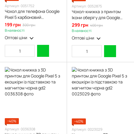
Артикул: 0051752
Артикул: 0052875
Чохол для телефона Google
Чохол-книжка з принтом
Pixel 5 карбоновий
Ікони оберігу для Google
протиударний з високими
Pixel 5 з екошкіри із
199 грн
299 грн
300 грн
400 грн
бортами чорний
підставкою на гугл піксель 5
В наявності
В наявності
чорна gd1
Оптові ціни
Оптові ціни
−40%
−40%
Артикул: 0036308
Артикул: 0023029