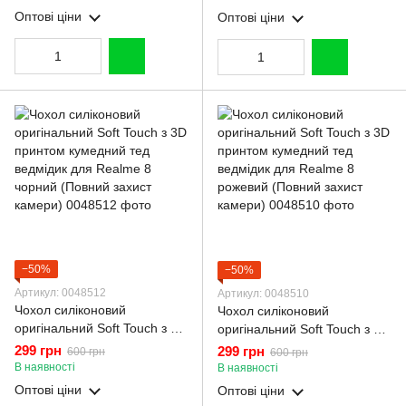
(Повний захист камери)
(Повний захист камери)
Оптові ціни
Оптові ціни
−50%
−50%
Артикул: 0048512
Артикул: 0048510
Чохол силіконовий
Чохол силіконовий
оригінальний Soft Touch з 3D
оригінальний Soft Touch з 3D
принтом кумедний тед
принтом кумедний тед
299 грн
299 грн
600 грн
600 грн
ведмідик для Realme 8
ведмідик для Realme 8
В наявності
В наявності
чорний (Повний захист
рожевий (Повний захист
Оптові ціни
Оптові ціни
камери)
камери)