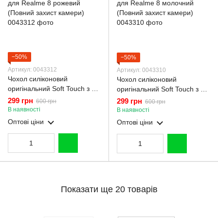
−50%
−50%
Артикул: 0043312
Артикул: 0043310
Чохол силіконовий
Чохол силіконовий
оригінальний Soft Touch з 3D
оригінальний Soft Touch з 3D
принтом милий ведмедик
принтом милий ведмедик
299 грн
299 грн
600 грн
600 грн
для Realme 8 рожевий
для Realme 8 молочний
В наявності
В наявності
(Повний захист камери)
(Повний захист камери)
Оптові ціни
Оптові ціни
Показати ще 20 товарів