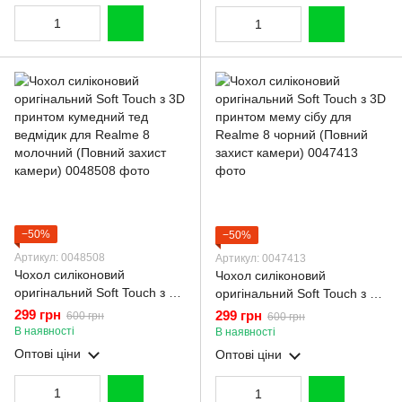
−50%
−50%
Артикул: 0048508
Артикул: 0047413
Чохол силіконовий
Чохол силіконовий
оригінальний Soft Touch з 3D
оригінальний Soft Touch з 3D
принтом кумедний тед
принтом мему сібу для
299 грн
299 грн
600 грн
600 грн
ведмідик для Realme 8
Realme 8 чорний (Повний
В наявності
В наявності
молочний (Повний захист
захист камери)
Оптові ціни
Оптові ціни
камери)