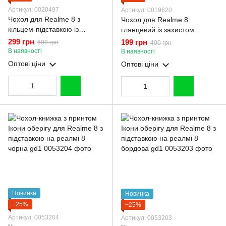
Артикул: 0020497
Артикул: 0019620
Чохол для Realme 8 з
Чохол для Realme 8
кільцем-підставкою із
глянцевий із захистом
золотою окантовкою на
камери із золотою
299 грн
199 грн
600 грн
400 грн
реалмі 8 чорний gs1
окантовкою на реалмі 8
В наявності
В наявності
чорний gs1
Оптові ціни
Оптові ціни
Новинка
Новинка
−25%
−25%
Артикул: 0053204
Артикул: 0053203