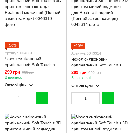
−50%
−50%
Артикул: 0046310
Артикул: 0043314
Чохол силіконовий
Чохол силіконовий
оригінальний Soft Touch з 3D
оригінальний Soft Touch з 3D
принтом злого кота для
принтом милий ведмедик
299 грн
299 грн
600 грн
600 грн
Realme 8 молочний (Повний
для Realme 8 чорний
В наявності
В наявності
захист камери)
(Повний захист камери)
Оптові ціни
Оптові ціни