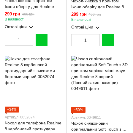
Чохол-книжка з принтом
Чохол-книжка з принтом
Ікони оберігу для Realme 8 з
Ікони оберігу для Realme 8 з
підставкою на реалмі 8
підставкою на реалмі 8
299 грн
299 грн
400 грн
400 грн
чорна gd1
бордова gd1
В наявності
В наявності
Оптові ціни
Оптові ціни
−34%
−50%
Артикул: 0052074
Артикул: 0049611
Чохол для телефона Realme
Чохол силіконовий
8 карбоновий протиударний
оригінальний Soft Touch з 3D