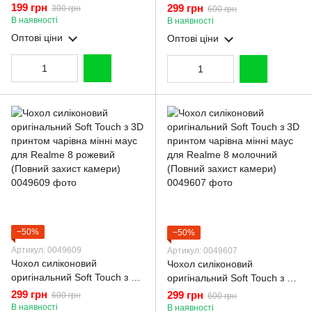
з високими бортами чорний
принтом чарівна мінні маус
199 грн
299 грн
300 грн
600 грн
для Realme 8 чорний
В наявності
В наявності
(Повний захист камери)
Оптові ціни
Оптові ціни
−50%
−50%
Артикул: 0049609
Артикул: 0049607
Чохол силіконовий
Чохол силіконовий
оригінальний Soft Touch з 3D
оригінальний Soft Touch з 3D
принтом чарівна мінні маус
принтом чарівна мінні маус
299 грн
299 грн
600 грн
600 грн
для Realme 8 рожевий
для Realme 8 молочний
В наявності
В наявності