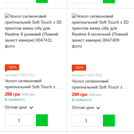
−50%
−50%
Артикул: 0047411
Артикул: 0047409
Чохол силіконовий
Чохол силіконовий
оригінальний Soft Touch з 3D
оригінальний Soft Touch з 3D
принтом мему сібу для
принтом мему сібу для
299 грн
299 грн
600 грн
600 грн
Realme 8 рожевий (Повний
Realme 8 молочний (Повний
В наявності
В наявності
захист камери)
захист камери)
Оптові ціни
Оптові ціни