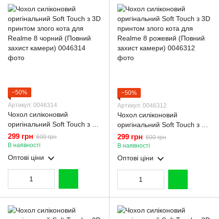
−50%
−50%
Артикул: 0046314
Артикул: 0046312
Чохол силіконовий
Чохол силіконовий
оригінальний Soft Touch з 3D
оригінальний Soft Touch з 3D
принтом злого кота для
принтом злого кота для
299 грн
299 грн
600 грн
600 грн
Realme 8 чорний (Повний
Realme 8 рожевий (Повний
В наявності
В наявності
захист камери)
захист камери)
Оптові ціни
Оптові ціни