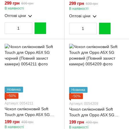
Oppo A5X 5G коричневий
Oppo A5X 5G бордовий
299 грн
299 грн
600 грн
600 грн
(Повний захист камери)
(Повний захист камери)
В наявності
В наявності
Оптові ціни
Оптові ціни
Новинка
Новинка
−50%
−50%
Артикул: 0054211
Артикул: 0054209
Чохол силіконовий Soft
Чохол силіконовий Soft
Touch для Oppo A5X 5G
Touch для Oppo A5X 5G
чорний (Повний захист
рожевий (Повний захист
199 грн
199 грн
400 грн
400 грн
камери)
камери)
В наявності
В наявності