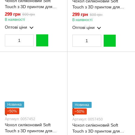
Чохол силіконовий Soft
Чохол силіконовий Soft
Touch з 3D принтом для
Touch з 3D принтом для
Oppo A5X 5G молочний
Oppo A5X 5G малиновий
299 грн
299 грн
600 грн
600 грн
(Повний захист камери)
(Повний захист камери)
В наявності
В наявності
Оптові ціни
Оптові ціни
Новинка
Новинка
−50%
−50%
Артикул: 0057452
Артикул: 0057450
Чохол силіконовий Soft
Чохол силіконовий Soft
Touch з 3D принтом для
Touch з 3D принтом для