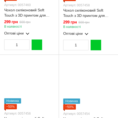
Артикул: 0057460
Артикул: 0057458
Чохол силіконовий Soft
Чохол силіконовий Soft
Touch з 3D принтом для
Touch з 3D принтом для
Oppo A5X 5G чорний
Oppo A5X 5G рожевий
299 грн
299 грн
600 грн
600 грн
(Повний захист камери)
(Повний захист камери)
В наявності
В наявності
Оптові ціни
Оптові ціни
Новинка
Новинка
−50%
−50%
Артикул: 0057456
Артикул: 0057454