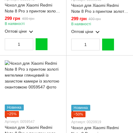
Чохол для Xiaomi Redmi
Чохол для Xiaomi Redmi
Note 8 Pro з принтом золоті
Note 8 Pro з принтом золоті
метелики глянцевий із
метелики глянцевий із
299 грн
299 грн
400 грн
400 грн
захистом камери із золотою
захистом камери із золотою
В наявності
В наявності
окантовкою
окантовкою
Оптові ціни
Оптові ціни
Новинка
Новинка
−25%
−50%
Артикул: 0059547
Артикул: 0020919
Чохол для Xiaomi Redmi
Чохол для Xiaomi Redmi