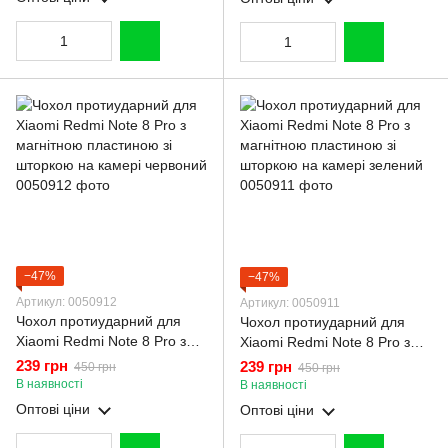
−47%
−47%
Артикул: 0050912
Артикул: 0050911
Чохол протиударний для
Чохол протиударний для
Xiaomi Redmi Note 8 Pro з
Xiaomi Redmi Note 8 Pro з
магнітною пластиною зі
магнітною пластиною зі
239 грн
239 грн
450 грн
450 грн
шторкою на камері червоний
шторкою на камері зелений
В наявності
В наявності
Оптові ціни
Оптові ціни