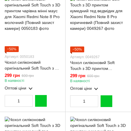
−50%
−50%
Артикул: 0050183
Артикул: 0049267
Чохол силіконовий
Чохол силіконовий Soft
оригінальний Soft Touch з 3D
Touch з 3D принтом
принтом чарівна мінні маус
кумедний тед ведмідик для
299 грн
299 грн
600 грн
600 грн
для Xiaomi Redmi Note 8 Pro
Xiaomi Redmi Note 8 Pro
В наявності
В наявності
молочний (Повний захист
коричневий (Повний захист
Оптові ціни
Оптові ціни
камери)
камери)