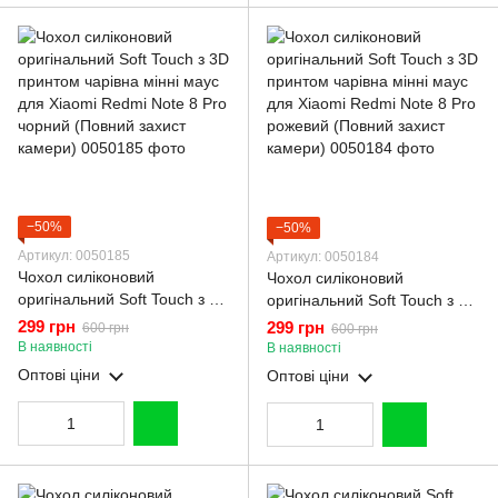
−50%
−50%
Артикул: 0050185
Артикул: 0050184
Чохол силіконовий
Чохол силіконовий
оригінальний Soft Touch з 3D
оригінальний Soft Touch з 3D
принтом чарівна мінні маус
принтом чарівна мінні маус
299 грн
299 грн
600 грн
600 грн
для Xiaomi Redmi Note 8 Pro
для Xiaomi Redmi Note 8 Pro
В наявності
В наявності
чорний (Повний захист
рожевий (Повний захист
Оптові ціни
Оптові ціни
камери)
камери)