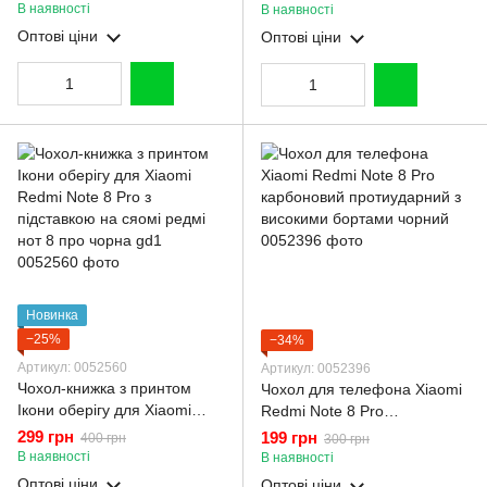
окантовкою на сяомі редмі
підставкою на сяомі редмі
В наявності
В наявності
нот 8 про чорний gs1
нот 8 про бордова gd1
Оптові ціни
Оптові ціни
Новинка
−25%
−34%
Артикул: 0052560
Артикул: 0052396
Чохол-книжка з принтом
Чохол для телефона Xiaomi
Ікони оберігу для Xiaomi
Redmi Note 8 Pro
Redmi Note 8 Pro з
карбоновий протиударний з
299 грн
199 грн
400 грн
300 грн
підставкою на сяомі редмі
високими бортами чорний
В наявності
В наявності
нот 8 про чорна gd1
Оптові ціни
Оптові ціни