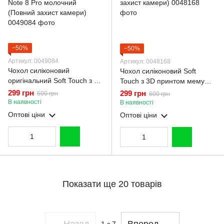
−50%
−50%
Артикул: 0049084
Артикул: 0048168
Чохол силіконовий
Чохол силіконовий Soft
оригінальний Soft Touch з 3D
Touch з 3D принтом мему
принтом кумедний тед
сібу для Xiaomi Redmi Note 8
299 грн
299 грн
600 грн
600 грн
ведмідик для Xiaomi Redmi
Pro коричневий (Повний
В наявності
В наявності
Note 8 Pro молочний
захист камери)
Оптові ціни
Оптові ціни
(Повний захист камери)
Показати ще 20 товарів
Назад
Вперед