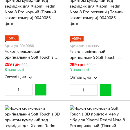
−50%
−50%
Артикул: 0049086
Артикул: 0049085
Чохол силіконовий
Чохол силіконовий
оригінальний Soft Touch з 3D
оригінальний Soft Touch з 3D
принтом кумедний тед
принтом кумедний тед
299 грн
299 грн
600 грн
600 грн
ведмідик для Xiaomi Redmi
ведмідик для Xiaomi Redmi
В наявності
В наявності
Note 8 Pro чорний (Повний
Note 8 Pro рожевий (Повний
Оптові ціни
Оптові ціни
захист камери)
захист камери)