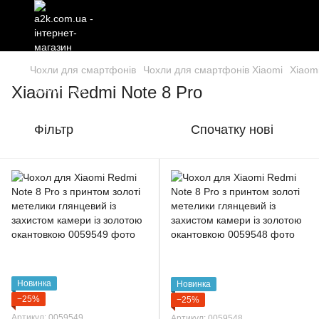
Чохли для смартфонів
Чохли для смартфонів Xiaomi
Xiaom
Xiaomi Redmi Note 8 Pro
Фільтр
Спочатку нові
Новинка
Новинка
−25%
−25%
Артикул: 0059549
Артикул: 0059548