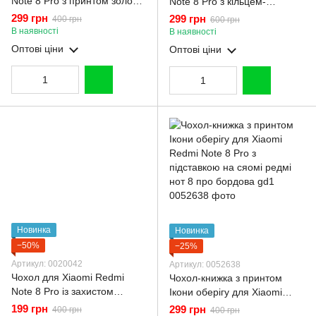
Note 8 Pro з принтом золоті
Note 8 Pro з кільцем-
метелики глянцевий із
підставкою із золотою
299 грн
299 грн
400 грн
600 грн
захистом камери із золотою
окантовкою на сяомі редмі
В наявності
В наявності
окантовкою
нот 8 про чорний gs1
Оптові ціни
Оптові ціни
Новинка
Новинка
−50%
−25%
Артикул: 0020042
Артикул: 0052638
Чохол для Xiaomi Redmi
Чохол-книжка з принтом
Note 8 Pro із захистом
Ікони оберігу для Xiaomi
камери із золотою
Redmi Note 8 Pro з
199 грн
299 грн
400 грн
400 грн