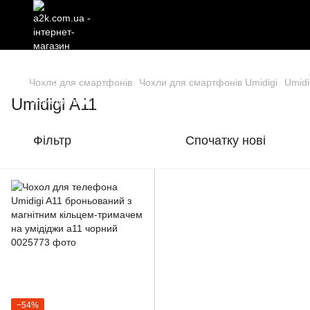
Чохли для смартфонів
Чохли для смартфонів Umidigi
Umidi
Umidigi A11
Фільтр
Спочатку нові
−54%