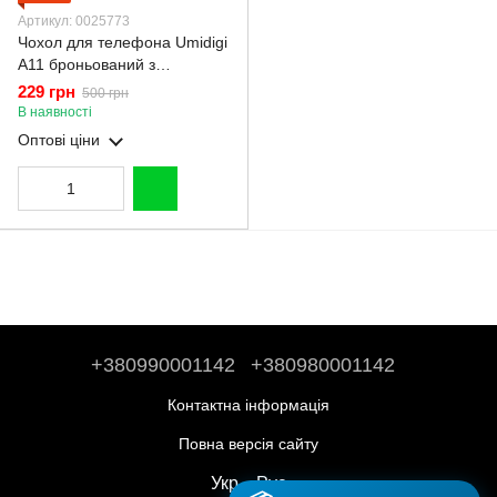
Артикул: 0025773
Чохол для телефона Umidigi
A11 броньований з
магнітним кільцем-тримачем
229 грн
500 грн
на умідіджи а11 чорний
В наявності
Оптові ціни
+380990001142
+380980001142
Контактна інформація
Повна версія сайту
Укр
Рус