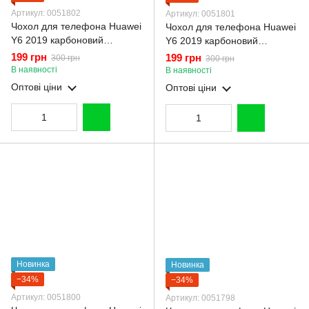
Артикул: 0051802
Артикул: 0051801
Чохол для телефона Huawei
Чохол для телефона Huawei
Y6 2019 карбоновий
Y6 2019 карбоновий
протиударний з високими
протиударний з високими
199 грн
199 грн
300 грн
300 грн
бортами чорний
бортами чорний
В наявності
В наявності
Оптові ціни
Оптові ціни
Новинка
Новинка
−34%
−34%
Артикул: 0051800
Артикул: 0051798