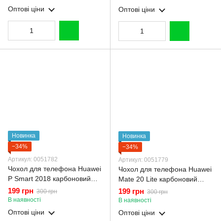
Оптові ціни
Оптові ціни
Новинка
Новинка
−34%
−34%
Артикул: 0051782
Артикул: 0051779
Чохол для телефона Huawei
Чохол для телефона Huawei
P Smart 2018 карбоновий
Mate 20 Lite карбоновий
протиударний з високими
протиударний з високими
199 грн
199 грн
300 грн
300 грн
бортами чорний
бортами чорний
В наявності
В наявності
Оптові ціни
Оптові ціни