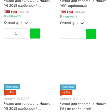
Чохол для телефона Huawei
Чохол для телефона Huawei
Y6 2018 карбоновий
Y5P карбоновий
протиударний з високими
протиударний з високими
199 грн
199 грн
300 грн
300 грн
бортами чорний
бортами чорний
В наявності
В наявності
Оптові ціни
Оптові ціни
Новинка
Новинка
−34%
−34%
Артикул: 0051797
Артикул: 0051793
Чохол для телефона Huawei
Чохол для телефона Huawei
Y5 2019 карбоновий
P8 Lite карбоновий