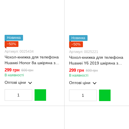
Новинка
Новинка
−50%
−50%
Артикул: 0025434
Артикул: 0025221
Чохол-книжка для телефона
Чохол-книжка для телефона
Huawei Honor 8a шкіряна з
Huawei Y6 2019 шкіряна з
магнитною застібкою на
магнитною застібкою на
299 грн
299 грн
600 грн
600 грн
хуавей хонор 8a чорна
хуавей Y6 2019 чорна
В наявності
В наявності
Оптові ціни
Оптові ціни