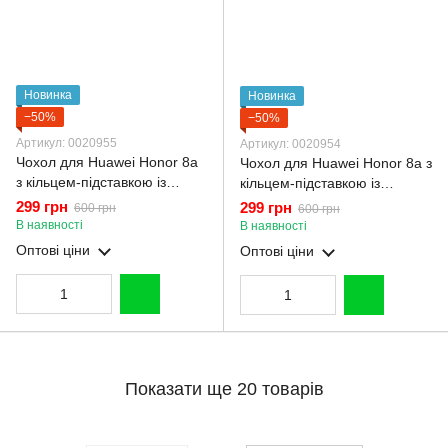
Новинка
Новинка
−50%
−50%
Артикул: 0020955
Артикул: 0020954
Чохол для Huawei Honor 8a
Чохол для Huawei Honor 8a з
з кільцем-підставкою із
кільцем-підставкою із
золотою окантовкою на
золотою окантовкою на
299 грн
299 грн
600 грн
600 грн
хуавей хонор 8a чорний gs1
хуавей хонор 8a чорничний
В наявності
В наявності
gs1
Оптові ціни
Оптові ціни
Показати ще 20 товарів