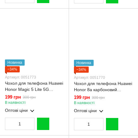
Новинка
Новинка
−34%
−34%
Артикул: 0051773
Артикул: 0051770
Чохол для телефона Huawei
Чохол для телефона Huawei
Honor Magic 5 Lite 5G
Honor 8a карбоновий
карбоновий протиударний з
протиударний з високими
199 грн
199 грн
300 грн
300 грн
високими бортами чорний
бортами чорний
В наявності
В наявності
Оптові ціни
Оптові ціни