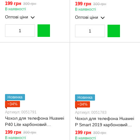
протиударний з високими
протиударний з високими
199 грн
199 грн
300 грн
300 грн
бортами чорний
бортами чорний
В наявності
В наявності
Оптові ціни
Оптові ціни
Новинка
Новинка
−34%
−34%
Артикул: 0051791
Артикул: 0051783
Чохол для телефона Huawei
Чохол для телефона Huawei
P40 Lite карбоновий
P Smart 2019 карбоновий
протиударний з високими
протиударний з високими
199 грн
199 грн
300 грн
300 грн
бортами чорний
бортами чорний
В наявності
В наявності