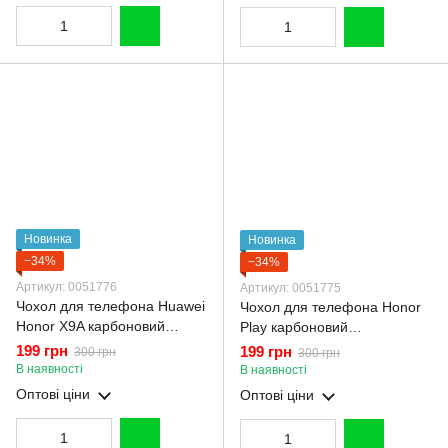
Новинка
Новинка
−34%
−34%
Артикул: 0051776
Артикул: 0051775
Чохол для телефона Huawei
Чохол для телефона Honor
Honor X9A карбоновий
Play карбоновий
протиударний з високими
протиударний з високими
199 грн
199 грн
300 грн
300 грн
бортами чорний
бортами чорний
В наявності
В наявності
Оптові ціни
Оптові ціни