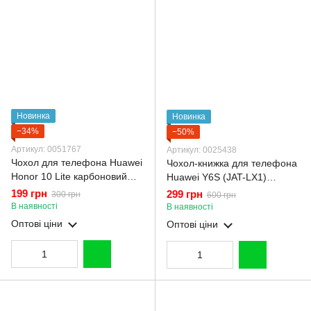
Новинка
Новинка
−34%
−50%
Артикул: 0051767
Артикул: 0025438
Чохол для телефона Huawei
Чохол-книжка для телефона
Honor 10 Lite карбоновий
Huawei Y6S (JAT-LX1)
протиударний з високими
шкіряна з магнитною
199 грн
299 грн
300 грн
600 грн
бортами чорний
застібкою на хуавей у6с
В наявності
В наявності
чорна
Оптові ціни
Оптові ціни