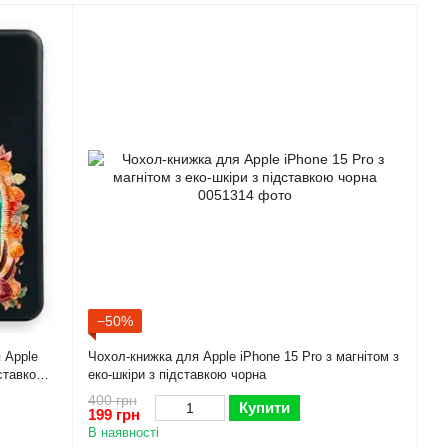
−50%
 Apple
Чохол-книжка для Apple iPhone 15 Pro з магнітом з
дставкою
еко-шкіри з підставкою чорна
400 грн
Купити
199 грн
В наявності