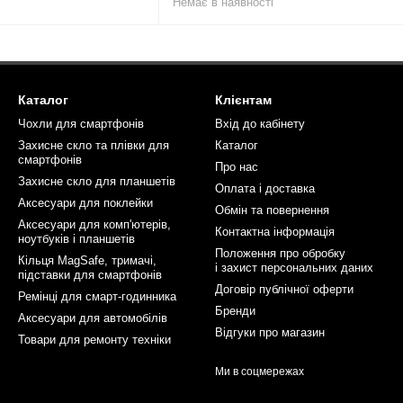
Немає в наявності
Каталог
Клієнтам
Чохли для смартфонів
Вхід до кабінету
Захисне скло та плівки для
Каталог
смартфонів
Про нас
Захисне скло для планшетів
Оплата і доставка
Аксесуари для поклейки
Обмін та повернення
Аксесуари для комп'ютерів,
Контактна інформація
ноутбуків і планшетів
Положення про обробку
Кільця MagSafe, тримачі,
і захист персональних даних
підставки для смартфонів
Договір публічної оферти
Ремінці для смарт-годинника
Бренди
Аксесуари для автомобілів
Відгуки про магазин
Товари для ремонту техніки
Ми в соцмережах