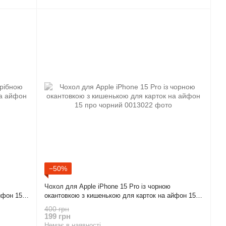
−50%
Чохол для Apple iPhone 15 Pro із чорною
йфон 15
окантовкою з кишенькою для карток на айфон 15
про чорний
400 грн
199 грн
Немає в наявності