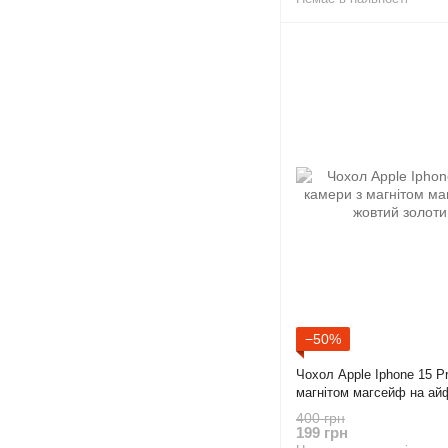
−50%
Чохол Apple Iphone 15 P
магнітом магсейф на ай
400 грн
199 грн