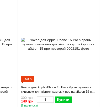
−50%
камери з
Чохол для Apple iPhone 15 Pro з бронь кутами з
товий
кишенею для візиток карток k-pop на айфон 15 про
прозорий
300 грн
Купити
149 грн
В наявності