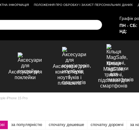
КТНА ІНФОРМАЦІЯ
ПОЛОЖЕННЯ ПРО ОБРОБКУ І ЗАХИСТ ПЕРСОНАЛЬНИХ ДАНИХ
Графік ро
ПН - СБ:
НД:
Кільця
Аксесуари для
MagSafe,
Аксесуари для
комп'ютерів,
тримачі,
поклейки
ноутбуків і
підставки для
планшетів
смартфонів
pple iPhone 15 Pro
ові
за популярністю
спочатку дешевше
спочатку дорожчі
за н