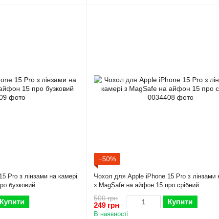
−50%
5 Pro з лінзами на камері
Чохол для Apple iPhone 15 Pro з лінзами 
ро бузковий
з MagSafe на айфон 15 про срібний
500 грн
Купити
Купити
249 грн
В наявності