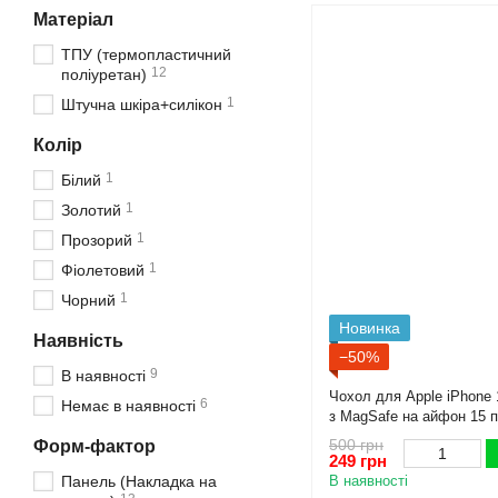
Матеріал
ТПУ (термопластичний
12
поліуретан)
1
Штучна шкіра+силікон
Колір
1
Білий
1
Золотий
1
Прозорий
1
Фіолетовий
1
Чорний
Новинка
Наявність
−50%
9
В наявності
Чохол для Apple iPhone 1
6
Немає в наявності
з MagSafe на айфон 15 
500 грн
Форм-фактор
249 грн
Панель (Накладка на
В наявності