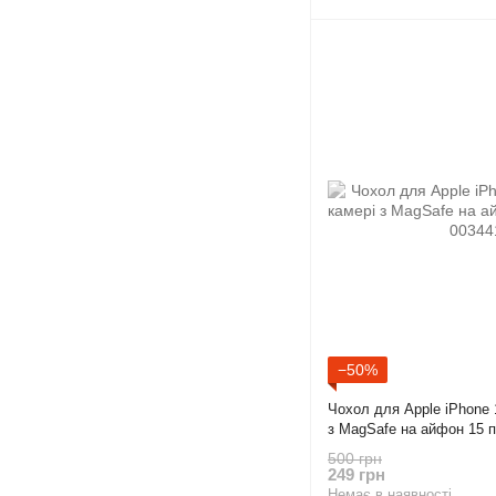
−50%
Чохол для Apple iPhone 1
з MagSafe на айфон 15 п
500 грн
249 грн
Немає в наявності