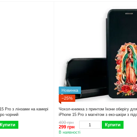
Новинка
−25%
5 Pro з лінзами на камері
Чохол-книжка з принтом Ікони оберігу для
про чорний
iPhone 15 Pro з магнітом з еко-шкіри з пі
чорна
400 грн
Купити
Купити
299 грн
В наявності