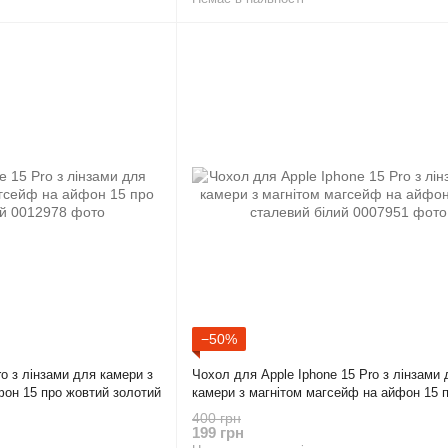
−50%
ro з лінзами для камери з
Чохол для Apple Iphone 15 Pro з лінзами 
фон 15 про жовтий золотий
камери з магнітом магсейф на айфон 15 
сталевий білий
400 грн
199 грн