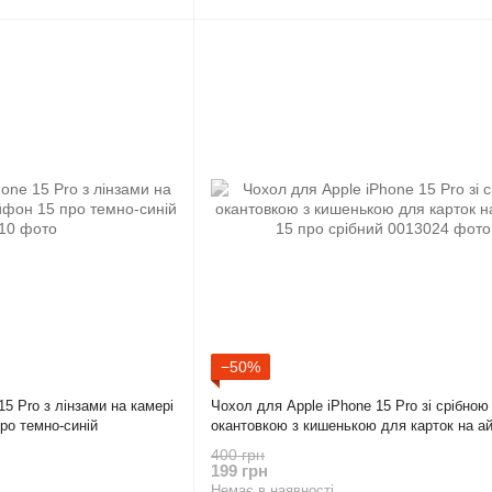
−50%
5 Pro з лінзами на камері
Чохол для Apple iPhone 15 Pro зі срібною
ро темно-синій
окантовкою з кишенькою для карток на а
про срібний
400 грн
199 грн
Немає в наявності