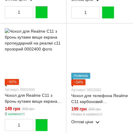
Новинка
−50%
−34%
Артикул: 0002400
Артикул: 0052082
Чохол для Realme C11 з
Чохол для телефона Realme
бронь кутами вище екрана
C11 карбоновий
протиударний на реалмі с11
протиударний з високими
149 грн
199 грн
300 грн
300 грн
прозорий
бортами чорний
В наявності
Немає в наявності
Оптові ціни