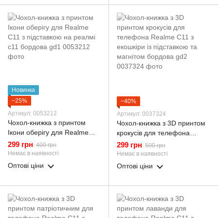
Новинка
−25%
−40%
Артикул: 0053212
Артикул: 0037324
Чохол-книжка з принтом
Чохол-книжка з 3D принтом
Ікони оберігу для Realme
крокусів для телефона
C11 з підставкою на реалмі
Realme C11 з екошкіри із
299 грн
299 грн
400 грн
500 грн
с11 бордова gd1
підставкою та магнітом
Немає в наявності
Немає в наявності
бордова gd2
Оптові ціни
Оптові ціни