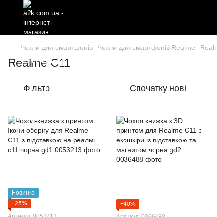
Чохли для смартфонів
Чохли для смартфонів Realme
Real
Realme C11
Фільтр
Спочатку нові
Новинка
−25%
−40%
Артикул: 0053213
Артикул: 0036488