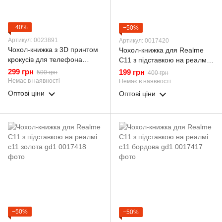
−40%
−50%
Артикул: 0023891
Артикул: 0017420
Чохол-книжка з 3D принтом
Чохол-книжка для Realme
крокусів для телефона
C11 з підставкою на реалмі
Realme C11 з екошкіри із
с11 синя gd1
299 грн
199 грн
500 грн
400 грн
підставкою та магнітом
Немає в наявності
Немає в наявності
бордова gd2
Оптові ціни
Оптові ціни
−50%
−50%