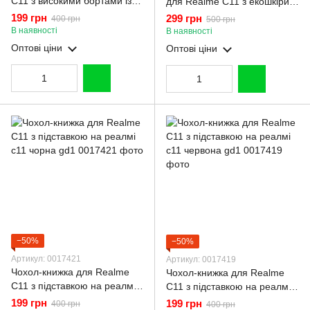
C11 з високими бортами із
для Realme C11 з екошкіри із
захистом камери на реалмі
підставкою та магнитом
199 грн
299 грн
400 грн
500 грн
с11 червоний
чорна gd2
В наявності
В наявності
Оптові ціни
Оптові ціни
−50%
−50%
Артикул: 0017421
Артикул: 0017419
Чохол-книжка для Realme
Чохол-книжка для Realme
C11 з підставкою на реалмі
C11 з підставкою на реалмі
с11 чорна gd1
с11 червона gd1
199 грн
199 грн
400 грн
400 грн