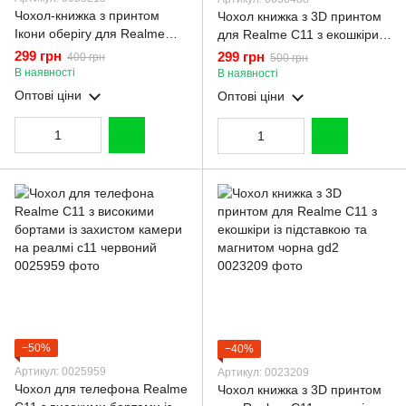
Чохол-книжка з принтом
Чохол книжка з 3D принтом
Ікони оберігу для Realme
для Realme C11 з екошкіри із
C11 з підставкою на реалмі
підставкою та магнитом
299 грн
299 грн
400 грн
500 грн
с11 чорна gd1
чорна gd2
В наявності
В наявності
Оптові ціни
Оптові ціни
−50%
−40%
Артикул: 0025959
Артикул: 0023209
Чохол для телефона Realme
Чохол книжка з 3D принтом