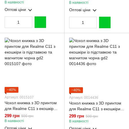
В наявності
В наявності
Оптові ціни
Оптові ціни
−40%
−40%
Артикул: 0015107
Артикул: 0014436
Чохол книжка з 3D принтом
Чохол книжка з 3D принтом
для Realme C11 з екошкіри із
для Realme C11 з екошкіри із
підставкою та магнитом
підставкою та магнитом
299 грн
299 грн
500 грн
500 грн
чорна gd2
чорна gd2
В наявності
В наявності
Оптові ціни
Оптові ціни