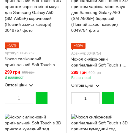
−50%
−50%
Артикул: 0049757
Артикул: 0049754
Чохол силіконовий
Чохол силіконовий
оригінальний Soft Touch з 3D
оригінальний Soft Touch з 3D
принтом чарівна мінні маус
принтом чарівна мінні маус
299 грн
299 грн
600 грн
600 грн
для Samsung Galaxy A50
для Samsung Galaxy A50
В наявності
В наявності
(SM-A505F) коричневий
(SM-A505F) бордовий
Оптові ціни
Оптові ціни
(Повний захист камери)
(Повний захист камери)