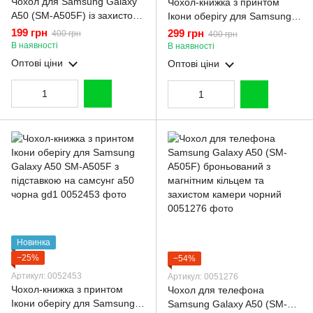
Чохол для Samsung Galaxy
Чохол-книжка з принтом
A50 (SM-A505F) із захистом
Ікони оберігу для Samsung
камери із золотою
Galaxy A50 SM-A505F з
199 грн
299 грн
400 грн
400 грн
окантовкою на самсунг а50
підставкою на самсунг а50
В наявності
В наявності
чорний gs1
бордова gd1
Оптові ціни
Оптові ціни
Новинка
−25%
−54%
Артикул: 0052453
Артикул: 0051276
Чохол-книжка з принтом
Чохол для телефона
Ікони оберігу для Samsung
Samsung Galaxy A50 (SM-