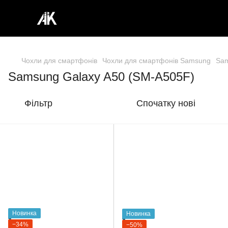
Чохли для смартфонів
Чохли для смартфонів Samsung
Sam
Samsung Galaxy A50 (SM-A505F)
Фільтр
Спочатку нові
Новинка
Новинка
−34%
−50%