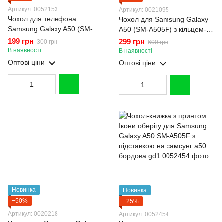
Артикул: 0052153
Артикул: 0021095
Чохол для телефона
Чохол для Samsung Galaxy
Samsung Galaxy A50 (SM-
A50 (SM-A505F) з кільцем-
A505F) карбоновий
підставкою із золотою
199 грн
299 грн
300 грн
600 грн
протиударний з високими
окантовкою на самсунг а50
В наявності
В наявності
бортами чорний
чорний gs1
Оптові ціни
Оптові ціни
Новинка
Новинка
−50%
−25%
Артикул: 0020218
Артикул: 0052454