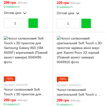
Galaxy A50 SM-A505F з
A505F) броньований з
299 грн
229 грн
400 грн
500 грн
підставкою на самсунг а50
магнітним кільцем та
В наявності
В наявності
чорна gd1
захистом камери чорний
Оптові ціни
Оптові ціни
−50%
−50%
Артикул: 0040495
Артикул: 0049910
Чохол силіконовий Soft
Чохол силіконовий
Touch з 3D принтом для
оригінальний Soft Touch з 3D
Samsung Galaxy A50 (SM-
принтом чарівна мінні маус
299 грн
299 грн
600 грн
600 грн
A505F) коричневий (Повний
для Xiaomi Poco X3 чорний
В наявності
В наявності