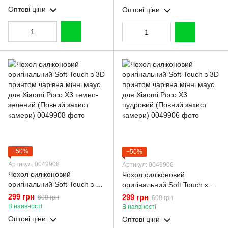
захист камери)
(Повний захист камери)
Оптові ціни
Оптові ціни
−50%
−50%
Артикул: 0049908
Артикул: 0049906
Чохол силіконовий
Чохол силіконовий
оригінальний Soft Touch з 3D
оригінальний Soft Touch з 3D
принтом чарівна мінні маус
принтом чарівна мінні маус
299 грн
299 грн
600 грн
600 грн
для Xiaomi Poco X3 темно-
для Xiaomi Poco X3
В наявності
В наявності
зелений (Повний захист
пудровий (Повний захист
Оптові ціни
Оптові ціни
камери)
камери)