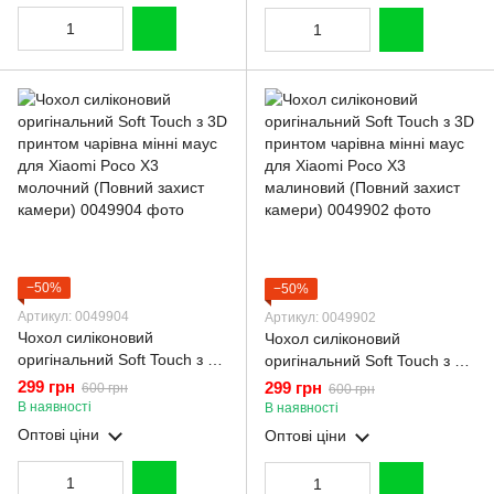
−50%
−50%
Артикул: 0049904
Артикул: 0049902
Чохол силіконовий
Чохол силіконовий
оригінальний Soft Touch з 3D
оригінальний Soft Touch з 3D
принтом чарівна мінні маус
принтом чарівна мінні маус
299 грн
299 грн
600 грн
600 грн
для Xiaomi Poco X3
для Xiaomi Poco X3
В наявності
В наявності
молочний (Повний захист
малиновий (Повний захист
Оптові ціни
Оптові ціни
камери)
камери)