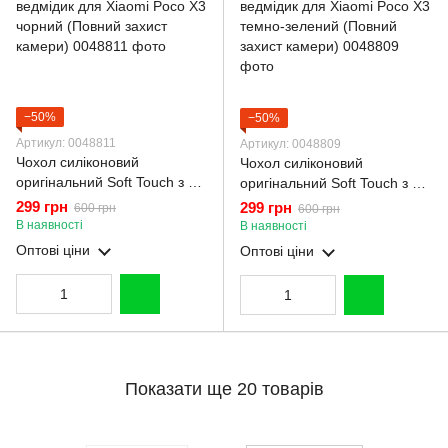
−50%
−50%
Артикул: 0048811
Артикул: 0048809
Чохол силіконовий
Чохол силіконовий
оригінальний Soft Touch з 3D
оригінальний Soft Touch з 3D
принтом кумедний тед
принтом кумедний тед
299 грн
299 грн
600 грн
600 грн
ведмідик для Xiaomi Poco X3
ведмідик для Xiaomi Poco X3
В наявності
В наявності
чорний (Повний захист
темно-зелений (Повний
Оптові ціни
Оптові ціни
камери)
захист камери)
Показати ще 20 товарів