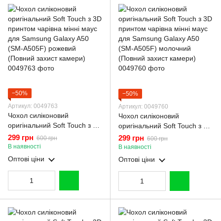
−50%
−50%
Артикул: 0049763
Артикул: 0049760
Чохол силіконовий
Чохол силіконовий
оригінальний Soft Touch з 3D
оригінальний Soft Touch з 3D
принтом чарівна мінні маус
принтом чарівна мінні маус
299 грн
299 грн
600 грн
600 грн
для Samsung Galaxy A50
для Samsung Galaxy A50
В наявності
В наявності
(SM-A505F) рожевий
(SM-A505F) молочний
Оптові ціни
Оптові ціни
(Повний захист камери)
(Повний захист камери)