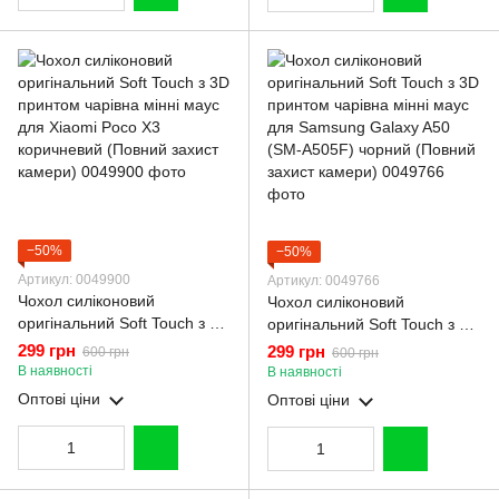
−50%
−50%
Артикул: 0049900
Артикул: 0049766
Чохол силіконовий
Чохол силіконовий
оригінальний Soft Touch з 3D
оригінальний Soft Touch з 3D
принтом чарівна мінні маус
принтом чарівна мінні маус
299 грн
299 грн
600 грн
600 грн
для Xiaomi Poco X3
для Samsung Galaxy A50
В наявності
В наявності
коричневий (Повний захист
(SM-A505F) чорний (Повний
Оптові ціни
Оптові ціни
камери)
захист камери)