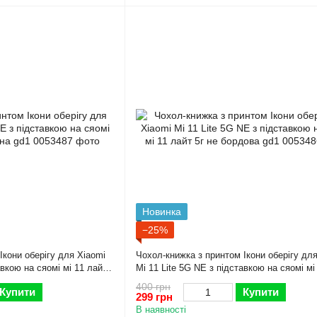
Новинка
−25%
Ікони оберігу для Xiaomi
Чохол-книжка з принтом Ікони оберігу дл
авкою на сяомі мі 11 лайт
Mi 11 Lite 5G NE з підставкою на сяомі мі
5г не бордова gd1
400 грн
Купити
Купити
299 грн
В наявності