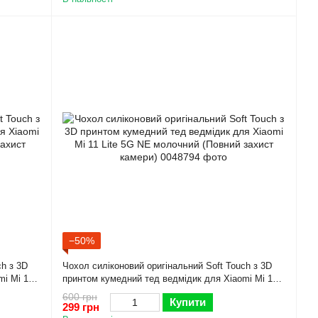
−50%
ch з 3D
Чохол силіконовий оригінальний Soft Touch з 3D
mi Mi 11
принтом кумедний тед ведмідик для Xiaomi Mi 11
и)
Lite 5G NE молочний (Повний захист камери)
600 грн
Купити
299 грн