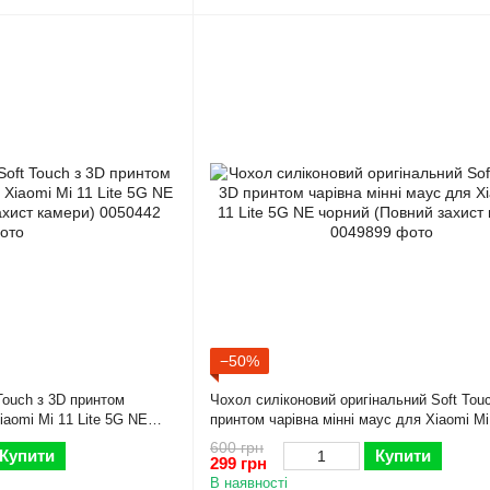
−50%
Touch з 3D принтом
Чохол силіконовий оригінальний Soft Tou
iaomi Mi 11 Lite 5G NE
принтом чарівна мінні маус для Xiaomi Mi 
 камери)
5G NE чорний (Повний захист камери)
600 грн
Купити
Купити
299 грн
В наявності