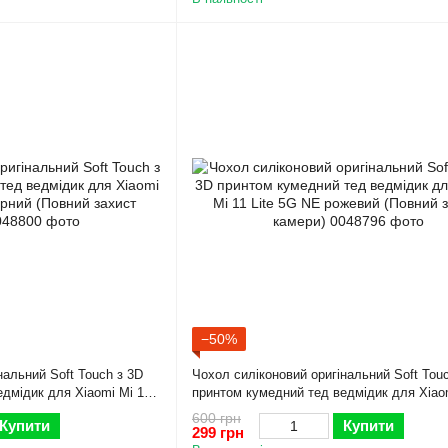
−50%
нальний Soft Touch з 3D
Чохол силіконовий оригінальний Soft Tou
дмідик для Xiaomi Mi 11
принтом кумедний тед ведмідик для Xiao
ий захист камери)
Lite 5G NE рожевий (Повний захист камер
600 грн
Купити
Купити
299 грн