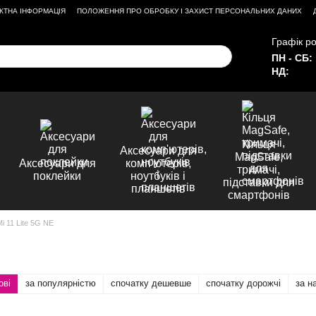
КТНА ІНФОРМАЦІЯ
ПОЛОЖЕННЯ ПРО ОБРОБКУ І ЗАХИСТ ПЕРСОНАЛЬНИХ ДАНИХ
Графік ро
ПН - СБ:
НД:
Кільця
Аксесуари для
MagSafe,
Аксесуари для
комп'ютерів,
тримачі,
поклейки
ноутбуків і
підставки для
планшетів
смартфонів
Mi 11 Lite 5G NE
ові
за популярністю
спочатку дешевше
спочатку дорожчі
за н