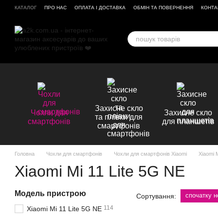
Перейти до основного контенту
КАТАЛОГ
ПРО НАС
ОПЛАТА І ДОСТАВКА
ОБМІН ТА ПОВЕРНЕННЯ
КОНТА
ВІДГУКИ ПРО МАГАЗИН
Захисне скло
Чохли для
Захисне скло
та плівки для
смартфонів
для планшетів
смартфонів
Головна
Чохли для смартфонів
Чохли для смартфонів Xiaomi
Xiaomi 
Xiaomi Mi 11 Lite 5G NE
Модель пристрою
спочатку н
Сортування:
114
Xiaomi Mi 11 Lite 5G NE