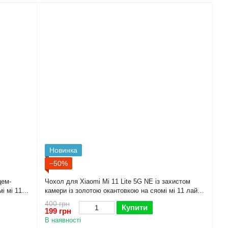
Новинка
−50%
цем-
Чохол для Xiaomi Mi 11 Lite 5G NE із захистом
і мі 11
камери із золотою окантовкою на сяомі мі 11 лайт
не пудровий gs1
400 грн
Купити
199 грн
В наявності