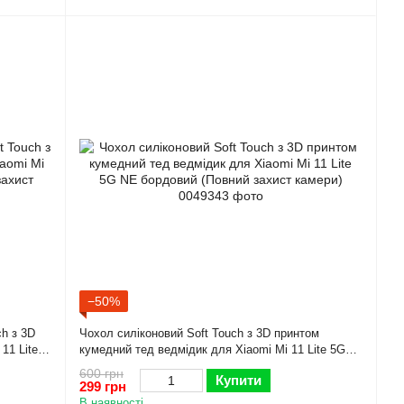
−50%
ch з 3D
Чохол силіконовий Soft Touch з 3D принтом
11 Lite
кумедний тед ведмідик для Xiaomi Mi 11 Lite 5G
)
NE бордовий (Повний захист камери)
600 грн
Купити
299 грн
В наявності