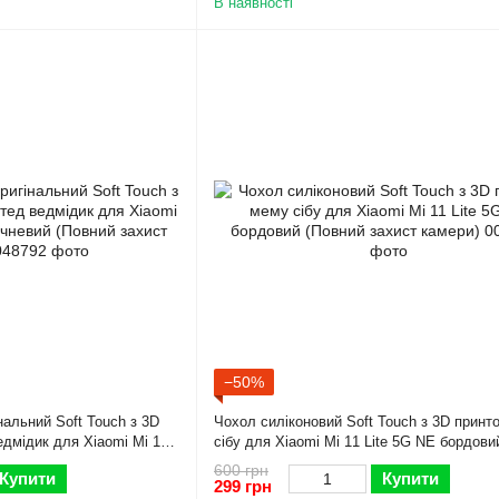
В наявності
−50%
нальний Soft Touch з 3D
Чохол силіконовий Soft Touch з 3D прин
дмідик для Xiaomi Mi 11
сібу для Xiaomi Mi 11 Lite 5G NE бордови
Повний захист камери)
захист камери)
600 грн
Купити
Купити
299 грн