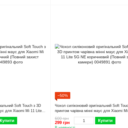
−50%
нальний Soft Touch з 3D
Чохол силіконовий оригінальний Soft Tou
ус для Xiaomi Mi 11 Lite
принтом чарівна мінні маус для Xiaomi Mi 
 захист камери)
5G NE коричневий (Повний захист камери
600 грн
Купити
Купити
299 грн
В наявності