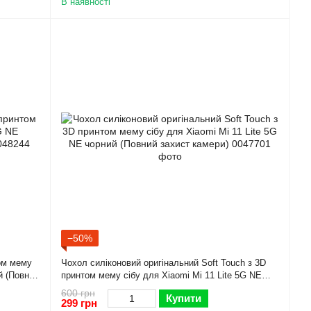
В наявності
−50%
том мему
Чохол силіконовий оригінальний Soft Touch з 3D
й (Повний
принтом мему сібу для Xiaomi Mi 11 Lite 5G NE
чорний (Повний захист камери)
600 грн
Купити
299 грн