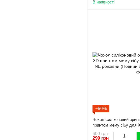
В наявності
−50%
Чохол силіконовий оригі
принтом мему сібу для X
рожевий (Повний захист 
600 грн
299 грн