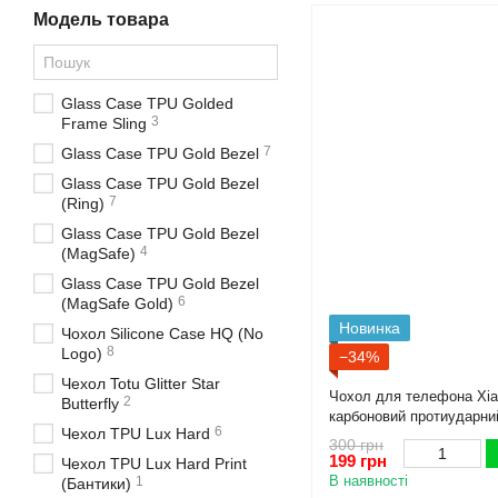
Модель товара
Glass Case TPU Golded
3
Frame Sling
7
Glass Case TPU Gold Bezel
Glass Case TPU Gold Bezel
7
(Ring)
Glass Case TPU Gold Bezel
4
(MagSafe)
Glass Case TPU Gold Bezel
6
(MagSafe Gold)
Новинка
Чохол Silicone Case HQ (No
8
Logo)
−34%
Чехол Totu Glitter Star
Чохол для телефона Xiao
2
Butterfly
карбоновий протиударни
6
Чехол TPU Lux Hard
чорний
300 грн
199 грн
Чехол TPU Lux Hard Print
В наявності
1
(Бантики)