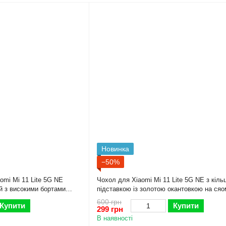
Новинка
−50%
mi Mi 11 Lite 5G NE
Чохол для Xiaomi Mi 11 Lite 5G NE з кіль
й з високими бортами
підставкою із золотою окантовкою на сяом
лайт не пудровий gs1
600 грн
Купити
Купити
299 грн
В наявності