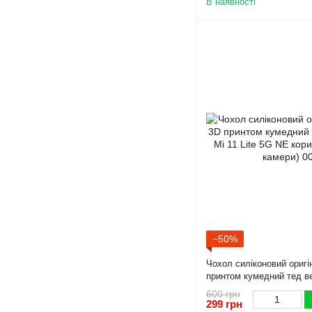
В наявності
−50%
Чохол силіконовий оригі
принтом кумедний тед ве
Lite 5G NE коричневий (
600 грн
299 грн