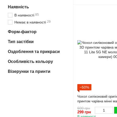
Наявність
85
В наявності
29
Немає в наявності
Форм-фактор
Тип застібки
Оздоблення та прикраси
Особливість кольору
Візерунки та принти
−50%
Чохол силіконовий оригі
принтом чарівна мінні ма
5G NE молочний (Повний
600 грн
299 грн
В наявності