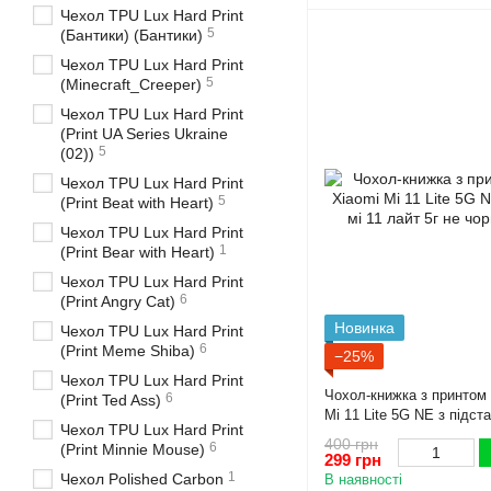
Чехол TPU Lux Hard Print
5
(Бантики) (Бантики)
Чехол TPU Lux Hard Print
5
(Minecraft_Creeper)
Чехол TPU Lux Hard Print
(Print UA Series Ukraine
5
(02))
Чехол TPU Lux Hard Print
5
(Print Beat with Heart)
Чехол TPU Lux Hard Print
1
(Print Bear with Heart)
Чехол TPU Lux Hard Print
6
(Print Angry Cat)
Новинка
Чехол TPU Lux Hard Print
6
(Print Meme Shiba)
−25%
Чехол TPU Lux Hard Print
Чохол-книжка з принтом 
6
(Print Ted Ass)
Mi 11 Lite 5G NE з підст
Чехол TPU Lux Hard Print
5г не чорна gd1
400 грн
6
(Print Minnie Mouse)
299 грн
1
Чехол Polished Carbon
В наявності