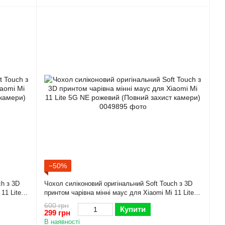
−50%
ch з 3D
Чохол силіконовий оригінальний Soft Touch з 3D
11 Lite
принтом чарівна мінні маус для Xiaomi Mi 11 Lite
5G NE рожевий (Повний захист камери)
600 грн
Купити
299 грн
В наявності