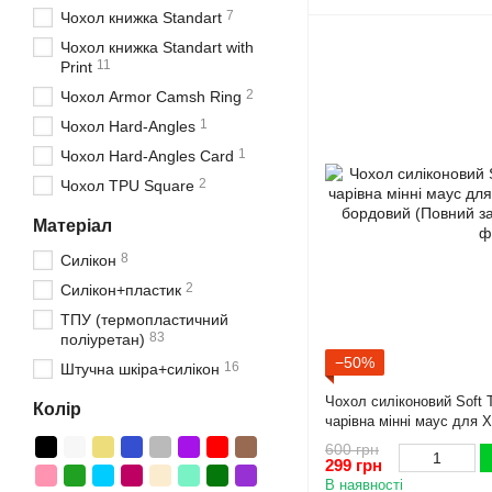
7
Чохол книжка Standart
Чохол книжка Standart with
11
Print
2
Чохол Armor Camsh Ring
1
Чохол Hard-Angles
1
Чохол Hard-Angles Card
2
Чохол TPU Square
Матеріал
8
Силікон
2
Силікон+пластик
ТПУ (термопластичний
83
поліуретан)
−50%
16
Штучна шкіра+силікон
Чохол силіконовий Soft 
Колір
чарівна мінні маус для X
бордовий (Повний захист
600 грн
299 грн
В наявності