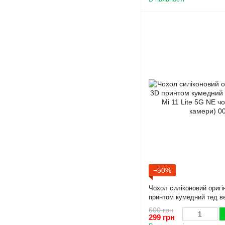
−50%
Чохол силіконовий оригі
принтом кумедний тед ве
Lite 5G NE чорний (Повн
600 грн
299 грн