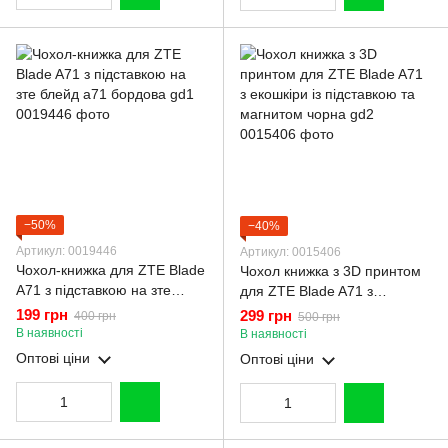
−50%
−40%
Артикул: 0019446
Артикул: 0015406
Чохол-книжка для ZTE Blade
Чохол книжка з 3D принтом
A71 з підставкою на зте
для ZTE Blade A71 з
блейд а71 бордова gd1
екошкіри із підставкою та
199 грн
299 грн
400 грн
500 грн
магнитом чорна gd2
В наявності
В наявності
Оптові ціни
Оптові ціни