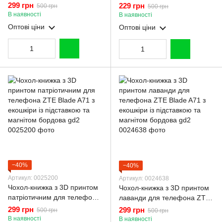
екошкіри із підставкою та
магнітним кільцем-тримачем
299 грн
229 грн
500 грн
500 грн
магнитом чорна gd2
на зтє блейд а71 чорний
В наявності
В наявності
Оптові ціни
Оптові ціни
−40%
−40%
Артикул: 0025200
Артикул: 0024638
Чохол-книжка з 3D принтом
Чохол-книжка з 3D принтом
патріотичним для телефона
лаванди для телефона ZTE
ZTE Blade A71 з екошкіри із
Blade A71 з екошкіри із
299 грн
299 грн
500 грн
500 грн
підставкою та магнітом
підставкою та магнітом
В наявності
В наявності