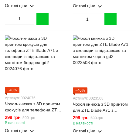
бордова gd2
бордова gd2
Оптові ціни
Оптові ціни
−40%
−40%
Артикул: 0024076
Артикул: 0023508
Чохол-книжка з 3D принтом
Чохол книжка з 3D принтом
крокусів для телефона ZTE
для ZTE Blade A71 з
Blade A71 з екошкіри із
екошкіри із підставкою та
299 грн
299 грн
500 грн
500 грн
підставкою та магнітом
магнитом чорна gd2
В наявності
В наявності
бордова gd2
Оптові ціни
Оптові ціни