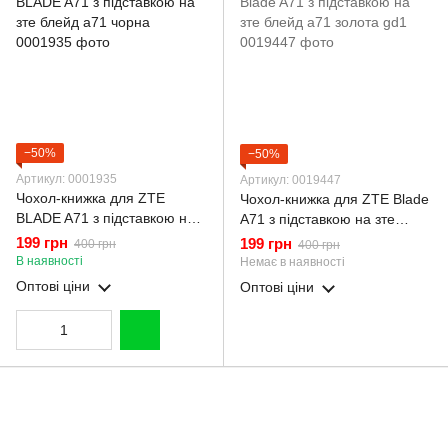
−50%
−50%
Артикул: 0001935
Артикул: 0019447
Чохол-книжка для ZTE
Чохол-книжка для ZTE Blade
BLADE A71 з підставкою на
A71 з підставкою на зте
зте блейд а71 чорна
блейд а71 золота gd1
199 грн
199 грн
400 грн
400 грн
В наявності
Немає в наявності
Оптові ціни
Оптові ціни