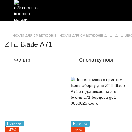
Чохли для смартфонів
Чохли для смартфонів ZTE
ZTE Bla
ZTE Blade A71
Фільтр
Спочатку нові
Новинка
Новинка
−47%
−25%