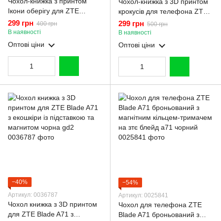
Чохол-книжка з принтом
Чохол-книжка з 3D принтом
Ікони оберігу для ZTE
крокусів для телефона ZTE
BLADE A71 з підставкою на
Blade A71 з екошкіри із
299 грн
299 грн
400 грн
500 грн
зте блейд а71 чорна gd1
підставкою та магнітом
В наявності
В наявності
бордова gd2
Оптові ціни
Оптові ціни
−40%
−54%
Артикул: 0036787
Артикул: 0025841
Чохол книжка з 3D принтом
Чохол для телефона ZTE
для ZTE Blade A71 з
Blade A71 броньований з