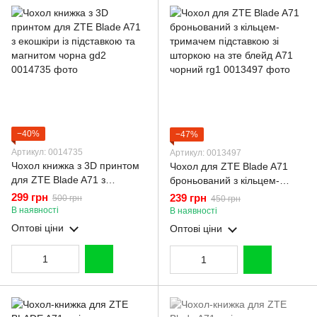
−40%
−47%
Артикул: 0014735
Артикул: 0013497
Чохол книжка з 3D принтом
Чохол для ZTE Blade A71
для ZTE Blade A71 з
броньований з кільцем-
екошкіри із підставкою та
тримачем підставкою зі
299 грн
239 грн
500 грн
450 грн
магнитом чорна gd2
шторкою на зте блейд A71
В наявності
В наявності
чорний rg1
Оптові ціни
Оптові ціни