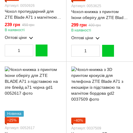
Артикул: 0050926
Артикул: 0053625
Чохол протиударний для
Чохол-книжка з принтом
ZTE Blade A71 з магнітною
Ікони оберігу для ZTE Blade
пластиною зі шторкою на
A71 з підставкою на зте
239 грн
299 грн
450 грн
400 грн
камері зелений
блейд а71 бордова gd1
В наявності
В наявності
Оптові ціни
Оптові ціни
Новинка
−25%
−40%
Артикул: 0052617
Артикул: 0037509