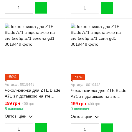
−50%
−50%
Артикул: 0019449
Артикул: 0019448
Чохол-книжка для ZTE Blade
Чохол-книжка для ZTE Blade
A71 з підставкою на зте
A71 з підставкою на зте
блейд а71 зелена gd1
блейд а71 синя gd1
199 грн
199 грн
400 грн
400 грн
В наявності
В наявності
Оптові ціни
Оптові ціни