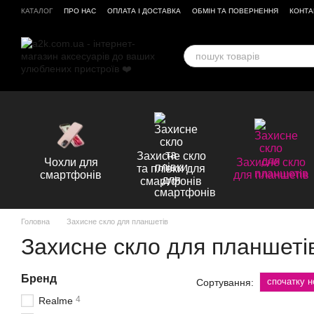
Перейти до основного контенту
КАТАЛОГ
ПРО НАС
ОПЛАТА І ДОСТАВКА
ОБМІН ТА ПОВЕРНЕННЯ
КОНТА
ВІДГУКИ ПРО МАГАЗИН
Захисне скло
Чохли для
Захисне скло
та плівки для
смартфонів
для планшетів
смартфонів
Головна
Захисне скло для планшетів
Захисне скло для планшеті
Бренд
спочатку н
Сортування:
4
Realme