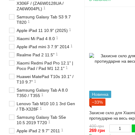
X306F / (ZA6W0128UA /
1
ZA6W004PL)
Samsung Galaxy Tab S3 9.7
1
T820
1
Apple iPad 11 10.9" (2025)
1
Xiaomi Mi Pad 4 8.0
1
Apple iPad mini 3 7.9" 2014
1
Realme Pad 2 11.5"
Xiaomi Redmi Pad Pro 12.1" |
1
Poco Pad / Pad M1 12.1"
Huawei MatePad T10s 10.1" /
1
T10 9.7"
Samsung Galaxy Tab A 8.0
Новинка
1
T350 / T355
−33%
Lenovo Tab M10 10.1 3rd Gen
1
/ TB-X328F
Захисне скло для Xiaomi
Samsung Galaxy Tab S5e
протиударне на весь екр
1
10.5 2019 T720
400 грн
269 грн
1
Apple iPad 2 9.7" 2011