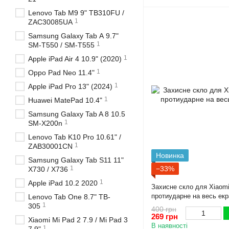
Lenovo Tab M9 9" TB310FU /
1
ZAC30085UA
Samsung Galaxy Tab А 9.7"
1
SM-T550 / SM-T555
1
Apple iPad Air 4 10.9" (2020)
1
Oppo Pad Neo 11.4"
1
Apple iPad Pro 13" (2024)
1
Huawei MatePad 10.4"
Samsung Galaxy Tab A 8 10.5
1
SM-X200n
Lenovo Tab K10 Pro 10.61" /
1
ZAB30001CN
Новинка
Samsung Galaxy Tab S11 11"
−33%
1
X730 / X736
1
Apple iPad 10.2 2020
Захисне скло для Xiaomi
протиударне на весь екр
Lenovo Tab One 8.7" TB-
1
305
400 грн
269 грн
Xiaomi Mi Pad 2 7.9 / Mi Pad 3
В наявності
1