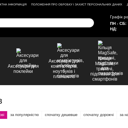
КТНА ІНФОРМАЦІЯ
ПОЛОЖЕННЯ ПРО ОБРОБКУ І ЗАХИСТ ПЕРСОНАЛЬНИХ ДАНИХ
Графік ро
ПН - СБ:
НД:
Кільця
Аксесуари для
MagSafe,
Аксесуари для
комп'ютерів,
тримачі,
поклейки
ноутбуків і
підставки для
планшетів
смартфонів
в
ові
за популярністю
спочатку дешевше
спочатку дорожчі
за н