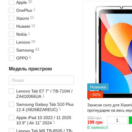
35
Apple
1
OnePlus
21
Xiaomi
12
Huawei
1
Nokia
29
Lenovo
43
Samsung
6
OPPO
Модель пристрою
Новинка
Lenovo Tab E7 7" / TB-7104I /
−34%
1
ZA410066UA
Samsung Galaxy Tab S10 Plus
Захисне скло для Xiaomi
1
12.4 (X826BZAREUC)
протиударне на весь екр
Apple iPad 10 2022 / 11 2025
300 грн
199 грн
1
10.9" | Air 11" 2024
В наявності
Lenovo Tab M8 TB-8505 / TB-