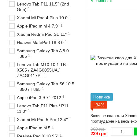
В наявності
Lenovo Tab P11 11.5" (2nd
1
Gen)
1
Xiaomi Mi Pad 4 Plus 10.0
1
Apple iPad mini 4 7.9"
1
Xiaomi Redmi Pad SE 11"
1
Huawei MatePad T8 8.0
Samsung Galaxy Tab A 8.0
1
T385
Lenovo Tab M10 10.1 TB-
X505 / ZA4G0055UA /
1
ZA4G0117PL
Samsung Galaxy Tab S6 10.5
1
T850 / T865
Новинка
1
Apple iPad 3 9.7" 2012
−34%
Lenovo Tab P11 Plus / P11
1
11.0"
Захисне скло для Xiaomi
1
Xiaomi Mi Pad 5 Pro 12.4''
протиударне на весь екр
1
Apple iPad mini 5
360 грн
239 грн
1
Realme Pad X 10.95"