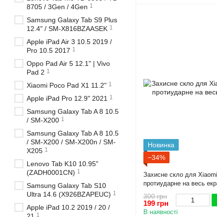
1
8705 / 3Gen / 4Gen
Samsung Galaxy Tab S9 Plus
1
12.4" / SM-X816BZAASEK
Apple iPad Air 3 10.5 2019 /
1
Pro 10.5 2017
Oppo Pad Air 5 12.1" | Vivo
1
Pad 2
1
Xiaomi Poco Pad X1 11.2"
1
Apple iPad Pro 12.9" 2021
Samsung Galaxy Tab A 8 10.5
1
/ SM-X200
Samsung Galaxy Tab A 8 10.5
/ SM-X200 / SM-X200n / SM-
Новинка
1
X205
−34%
Lenovo Tab K10 10.95"
1
(ZADH0001CN)
Захисне скло для Xiaomi
протиударне на весь екр
Samsung Galaxy Tab S10
1
Ultra 14.6 (X926BZAPEUC)
300 грн
199 грн
Apple iPad 10.2 2019 / 20 /
В наявності
1
21