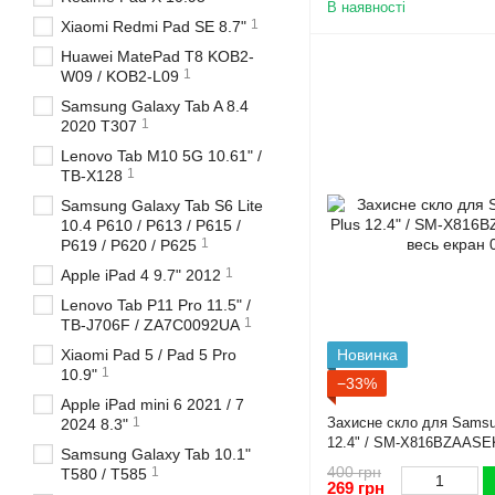
В наявності
1
Xiaomi Redmi Pad SE 8.7"
Huawei MatePad T8 KOB2-
1
W09 / KOB2-L09
Samsung Galaxy Tab A 8.4
1
2020 T307
Lenovo Tab M10 5G 10.61" /
1
TB-X128
Samsung Galaxy Tab S6 Lite
10.4 P610 / P613 / P615 /
1
P619 / P620 / P625
1
Apple iPad 4 9.7" 2012
Lenovo Tab P11 Pro 11.5" /
1
TB-J706F / ZA7C0092UA
Xiaomi Pad 5 / Pad 5 Pro
Новинка
1
10.9"
−33%
Apple iPad mini 6 2021 / 7
1
Захисне скло для Samsu
2024 8.3"
12.4" / SM-X816BZAASEK
Samsung Galaxy Tab 10.1"
екран
400 грн
1
T580 / T585
269 грн