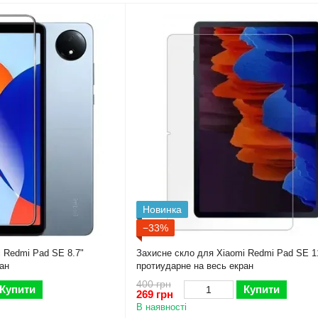
Новинка
−33%
 Redmi Pad SE 8.7"
Захисне скло для Xiaomi Redmi Pad SE 1
ан
протиударне на весь екран
400 грн
Купити
Купити
269 грн
В наявності