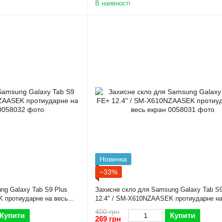
В наявності
Новинка
−33%
ng Galaxy Tab S9 Plus
Захисне скло для Samsung Galaxy Tab S
 протиударне на весь
12.4" / SM-X610NZAASEK протиударне на
екран
400 грн
Купити
Купити
269 грн