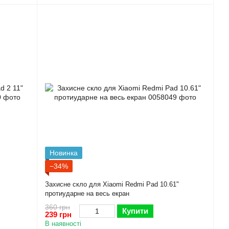
Новинка
−34%
Захисне скло для Xiaomi Redmi Pad 10.61"
протиударне на весь екран
360 грн
Купити
239 грн
В наявності