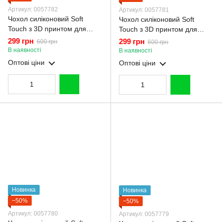
Артикул: 0057782
Артикул: 0057781
Чохол силіконовий Soft
Чохол силіконовий Soft
Touch з 3D принтом для
Touch з 3D принтом для
Samsung Galaxy S25 чорний
Samsung Galaxy S25
299 грн
299 грн
600 грн
600 грн
(Повний захист камери)
рожевий (Повний захист
В наявності
В наявності
камери)
Оптові ціни
Оптові ціни
Новинка
Новинка
−50%
−50%
Артикул: 0057780
Артикул: 0057779