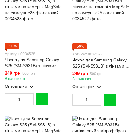
−50%
−50%
Артикул: 0034528
Артикул: 0034527
Чохол для Samsung Galaxy
Чохол для Samsung Galaxy
S25 (SM-S931B) з лінзами
S25 (SM-S931B) з лінзами на
на камері з MagSafe на
камері з MagSafe на самсунг
249 грн
249 грн
500 грн
500 грн
самсунг с25 фіолетовий
с25 салатовий
В наявності
В наявності
Оптові ціни
Оптові ціни