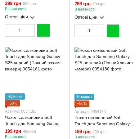
Samsung Galaxy S25
Samsung Galaxy S25
299 грн
299 грн
600 грн
600 грн
коричневий (Повний захист
бордовий (Повний захист
В наявності
В наявності
камери)
камери)
Оптові ціни
Оптові ціни
Новинка
Новинка
−50%
−50%
Артикул: 0054181
Артикул: 0054180
Чохол силіконовий Soft
Чохол силіконовий Soft
Touch для Samsung Galaxy
Touch для Samsung Galaxy
S25 чорний (Повний захист
S25 рожевий (Повний захист
199 грн
199 грн
400 грн
400 грн
камери)
камери)
В наявності
В наявності