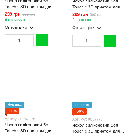
Чохол силіконовий Soft
Чохол силіконовий Soft
Touch з 3D принтом для
Touch з 3D принтом для
Samsung Galaxy S25
Samsung Galaxy S25
299 грн
299 грн
600 грн
600 грн
молочний (Повний захист
малиновий (Повний захист
В наявності
В наявності
камери)
камери)
Оптові ціни
Оптові ціни
Новинка
Новинка
−50%
−50%
Артикул: 0057778
Артикул: 0057777
Чохол силіконовий Soft
Чохол силіконовий Soft
Touch з 3D принтом для
Touch з 3D принтом для