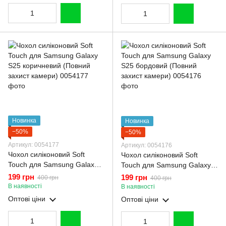
Новинка
Новинка
−50%
−50%
Артикул: 0054177
Артикул: 0054176
Чохол силіконовий Soft
Чохол силіконовий Soft
Touch для Samsung Galaxy
Touch для Samsung Galaxy
S25 коричневий (Повний
S25 бордовий (Повний
199 грн
199 грн
400 грн
400 грн
захист камери)
захист камери)
В наявності
В наявності
Оптові ціни
Оптові ціни