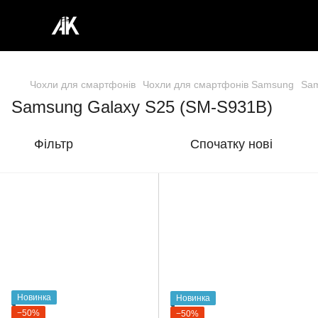
Чохли для смартфонів
Чохли для смартфонів Samsung
Sam
Samsung Galaxy S25 (SM-S931B)
Фільтр
Спочатку нові
Новинка
Новинка
−50%
−50%