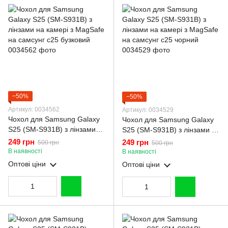
−50%
−50%
Артикул: 0034562
Артикул: 0034529
Чохол для Samsung Galaxy
Чохол для Samsung Galaxy
S25 (SM-S931B) з лінзами
S25 (SM-S931B) з лінзами на
на камері з MagSafe на
камері з MagSafe на самсунг
249 грн
249 грн
500 грн
500 грн
самсунг с25 бузковий
с25 чорний
В наявності
В наявності
Оптові ціни
Оптові ціни