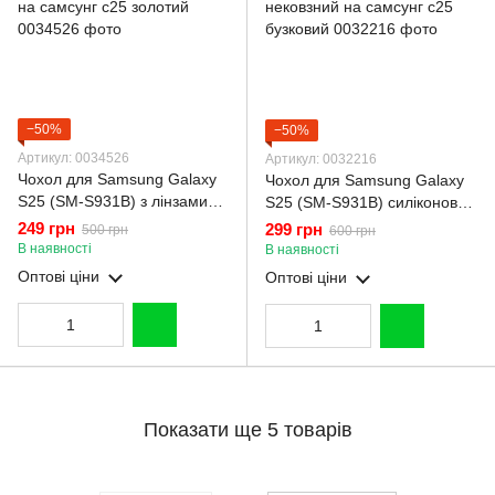
−50%
−50%
Артикул: 0034526
Артикул: 0032216
Чохол для Samsung Galaxy
Чохол для Samsung Galaxy
S25 (SM-S931B) з лінзами
S25 (SM-S931B) силіконовий
на камері з MagSafe на
з мікрофіброю нековзний на
249 грн
299 грн
500 грн
600 грн
самсунг с25 золотий
самсунг с25 бузковий
В наявності
В наявності
Оптові ціни
Оптові ціни
Показати ще 5 товарів