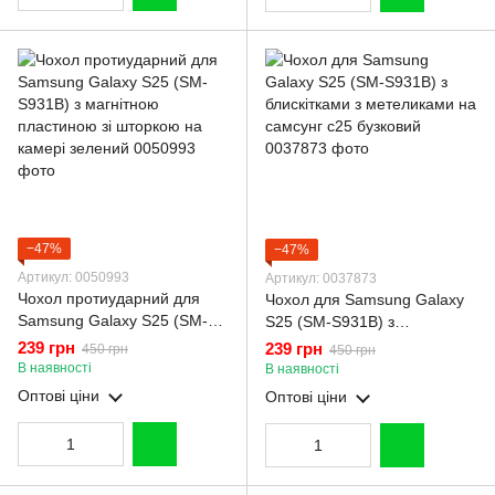
−47%
−47%
Артикул: 0050993
Артикул: 0037873
Чохол протиударний для
Чохол для Samsung Galaxy
Samsung Galaxy S25 (SM-
S25 (SM-S931B) з
S931B) з магнітною
блискітками з метеликами на
239 грн
239 грн
450 грн
450 грн
пластиною зі шторкою на
самсунг с25 бузковий
В наявності
В наявності
камері зелений
Оптові ціни
Оптові ціни