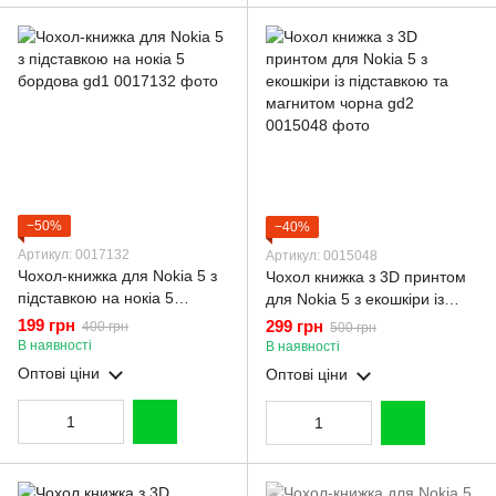
−50%
−40%
Артикул: 0017132
Артикул: 0015048
Чохол-книжка для Nokia 5 з
Чохол книжка з 3D принтом
підставкою на нокіа 5
для Nokia 5 з екошкіри із
бордова gd1
підставкою та магнитом
199 грн
299 грн
400 грн
500 грн
чорна gd2
В наявності
В наявності
Оптові ціни
Оптові ціни