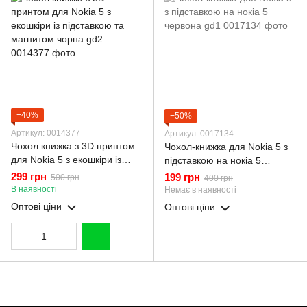
−40%
−50%
Артикул: 0014377
Артикул: 0017134
Чохол книжка з 3D принтом
Чохол-книжка для Nokia 5 з
для Nokia 5 з екошкіри із
підставкою на нокіа 5
підставкою та магнитом
червона gd1
299 грн
199 грн
500 грн
400 грн
чорна gd2
В наявності
Немає в наявності
Оптові ціни
Оптові ціни