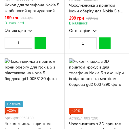
Чохол для телефона Nokia 5
Чохол-книжка з принтом
карбоновий протиударний з
Ікони оберігу для Nokia 5 з
високими бортами чорний
підставкою на нокіа 5 чорна
199 грн
299 грн
300 грн
400 грн
gd1
В наявності
В наявності
Оптові ціни
Оптові ціни
Новинка
−25%
−40%
Артикул: 0053130
Артикул: 0037290
Чохол-книжка з принтом
Чохол-книжка з 3D принтом