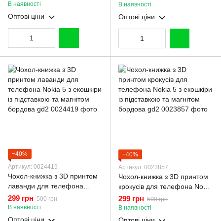
чорна gd2
підставкою та магнітом
В наявності
В наявності
бордова gd2
Оптові ціни
Оптові ціни
−40%
−40%
Артикул: 0024419
Артикул: 0023857
Чохол-книжка з 3D принтом
Чохол-книжка з 3D принтом
лаванди для телефона
крокусів для телефона Nokia
Nokia 5 з екошкіри із
5 з екошкіри із підставкою та
299 грн
299 грн
500 грн
500 грн
підставкою та магнітом
магнітом бордова gd2
В наявності
В наявності
бордова gd2
Оптові ціни
Оптові ціни