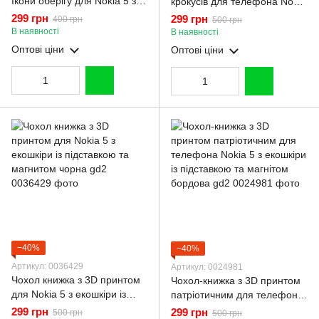
Ікони оберігу для Nokia 5 з
крокусів для телефона Nokia
підставкою на нокіа 5
5 з екошкіри із підставкою та
299 грн
299 грн
400 грн
500 грн
бордова gd1
магнітом бордова gd2
В наявності
В наявності
Оптові ціни
Оптові ціни
−40%
−40%
Артикул: 0036429
Артикул: 0024981
Чохол книжка з 3D принтом
Чохол-книжка з 3D принтом
для Nokia 5 з екошкіри із
патріотичним для телефона
підставкою та магнитом
Nokia 5 з екошкіри із
299 грн
299 грн
500 грн
500 грн