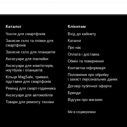
Каталог
Клієнтам
Чохли для смартфонів
Вхід до кабінету
Захисне скло та плівки для
Каталог
смартфонів
Про нас
Захисне скло для планшетів
Оплата і доставка
Аксесуари для поклейки
Обмін та повернення
Аксесуари для комп'ютерів,
Контактна інформація
ноутбуків і планшетів
Положення про обробку
Кільця MagSafe, тримачі,
і захист персональних даних
підставки для смартфонів
Договір публічної оферти
Ремінці для смарт-годинника
Бренди
Аксесуари для автомобілів
Відгуки про магазин
Товари для ремонту техніки
Ми в соцмережах