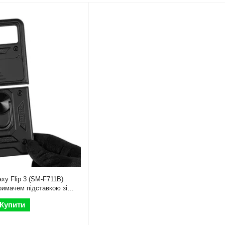
xy Flip 3 (SM-F711B)
римачем підставкою зі
 3 чорний rg1
Купити