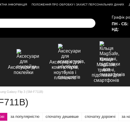
КТНА ІНФОРМАЦІЯ
ПОЛОЖЕННЯ ПРО ОБРОБКУ І ЗАХИСТ ПЕРСОНАЛЬНИХ ДАНИХ
Графік ро
ПН - СБ:
НД:
Кільця
Аксесуари для
MagSafe,
Аксесуари для
комп'ютерів,
тримачі,
поклейки
ноутбуків і
підставки для
планшетів
смартфонів
ung Galaxy Flip 3 (SM-F711B)
-F711B)
ові
за популярністю
спочатку дешевше
спочатку дорожчі
за н