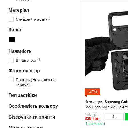
Матеріал
1
Силікон+пластик
Колір
Наявність
1
В наявності
Форм-фактор
Панель (Накладка на
1
корпус)
−47%
Тип застібки
Чохол для Samsung Gala
Особливість кольору
броньований з кільцем-т
шторкою на самсунг фліп
450 грн
Візерунки та принти
239 грн
В наявності
Модель товара