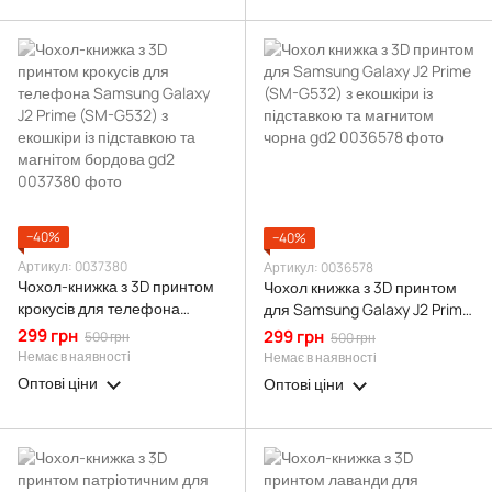
−40%
−40%
Артикул: 0037380
Артикул: 0036578
Чохол-книжка з 3D принтом
Чохол книжка з 3D принтом
крокусів для телефона
для Samsung Galaxy J2 Prime
Samsung Galaxy J2 Prime
(SM-G532) з екошкіри із
299 грн
299 грн
500 грн
500 грн
(SM-G532) з екошкіри із
підставкою та магнитом
Немає в наявності
Немає в наявності
підставкою та магнітом
чорна gd2
Оптові ціни
Оптові ціни
бордова gd2