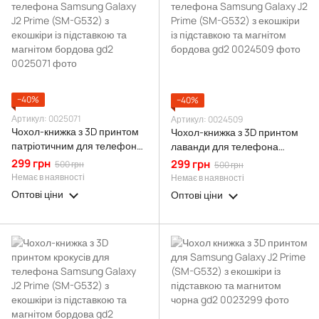
−40%
−40%
Артикул: 0025071
Артикул: 0024509
Чохол-книжка з 3D принтом
Чохол-книжка з 3D принтом
патріотичним для телефона
лаванди для телефона
Samsung Galaxy J2 Prime
Samsung Galaxy J2 Prime
299 грн
299 грн
500 грн
500 грн
(SM-G532) з екошкіри із
(SM-G532) з екошкіри із
Немає в наявності
Немає в наявності
підставкою та магнітом
підставкою та магнітом
Оптові ціни
Оптові ціни
бордова gd2
бордова gd2