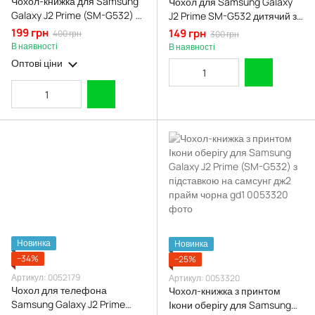
Чохол-книжка для Samsung
Чохол для Samsung Galaxy
Galaxy J2 Prime (SM-G532) з
J2 Prime SM-G532 дитячий зі
підставкою на самсунг дж2
свинкою пепою на самсунг г2
199 грн
149 грн
400 грн
300 грн
прайм золота gd1
прайм рожевий
В наявності
В наявності
Оптові ціни
Новинка
Новинка
−34%
−25%
Артикул: 0052179
Артикул: 0053320
Чохол для телефона
Чохол-книжка з принтом
Samsung Galaxy J2 Prime
Ікони оберігу для Samsung