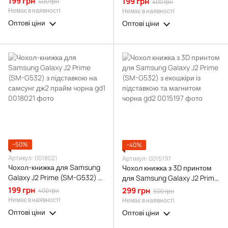
199 грн
199 грн
400 грн
400 грн
прайм зелена gd1
прайм бордова gd1
Немає в наявності
Немає в наявності
Оптові ціни
Оптові ціни
−50%
−40%
Артикул: 0018021
Артикул: 0015197
Чохол-книжка для Samsung
Чохол книжка з 3D принтом
Galaxy J2 Prime (SM-G532) з
для Samsung Galaxy J2 Prime
підставкою на самсунг дж2
(SM-G532) з екошкіри із
199 грн
299 грн
400 грн
500 грн
прайм чорна gd1
підставкою та магнитом
Немає в наявності
Немає в наявності
чорна gd2
Оптові ціни
Оптові ціни