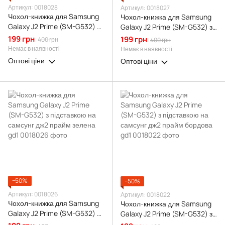
Артикул: 0018028
Артикул: 0018027
Чохол-книжка для Samsung
Чохол-книжка для Samsung
Galaxy J2 Prime (SM-G532) з
Galaxy J2 Prime (SM-G532) з
підставкою на самсунг дж2
підставкою на самсунг дж2
199 грн
199 грн
400 грн
400 грн
прайм чорна gd1
прайм темно-синя gd1
Немає в наявності
Немає в наявності
Оптові ціни
Оптові ціни
−50%
−50%
Артикул: 0018026
Артикул: 0018022
Чохол-книжка для Samsung
Чохол-книжка для Samsung
Galaxy J2 Prime (SM-G532) з
Galaxy J2 Prime (SM-G532) з
підставкою на самсунг дж2
підставкою на самсунг дж2