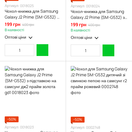
Артикул: 0018025
Артикул: 0018024
Чохол-книжка для Samsung
Чохол-книжка для Samsung
Galaxy J2 Prime (SM-G532) з
Galaxy J2 Prime (SM-G532) з
підставкою на самсунг дж2
підставкою на самсунг дж2
199 грн
199 грн
400 грн
400 грн
прайм рожеве золото gd1
прайм червона gd1
В наявності
В наявності
Оптові ціни
Оптові ціни
−50%
−50%
Артикул: 0018023
Артикул: 0002748