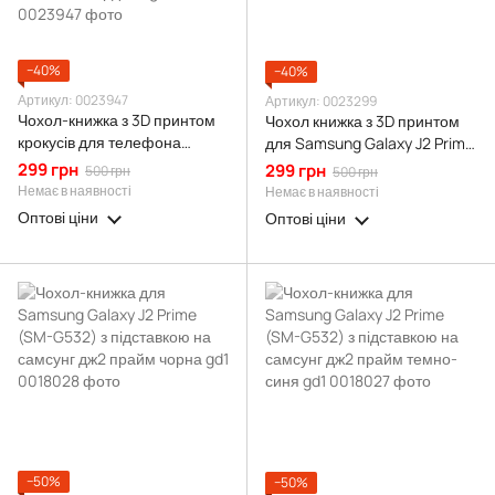
−40%
−40%
Артикул: 0023947
Артикул: 0023299
Чохол-книжка з 3D принтом
Чохол книжка з 3D принтом
крокусів для телефона
для Samsung Galaxy J2 Prime
Samsung Galaxy J2 Prime
(SM-G532) з екошкіри із
299 грн
299 грн
500 грн
500 грн
(SM-G532) з екошкіри із
підставкою та магнитом
Немає в наявності
Немає в наявності
підставкою та магнітом
чорна gd2
Оптові ціни
Оптові ціни
бордова gd2
−50%
−50%