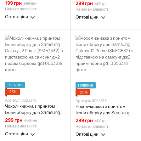
(SM-G532) карбоновий
Galaxy J2 Prime (SM-G532) з
199 грн
299 грн
300 грн
400 грн
протиударний з високими
підставкою на самсунг дж2
Немає в наявності
Немає в наявності
бортами чорний
прайм чорна gd1
Оптові ціни
Оптові ціни
Новинка
Новинка
−25%
−25%
Артикул: 0053319
Артикул: 0053318
Чохол-книжка з принтом
Чохол-книжка з принтом
Ікони оберігу для Samsung
Ікони оберігу для Samsung
Galaxy J2 Prime (SM-G532) з
Galaxy J2 Prime (SM-G532) з
299 грн
299 грн
400 грн
400 грн
підставкою на самсунг дж2
підставкою на самсунг дж2
Немає в наявності
Немає в наявності
прайм бордова gd1
прайм чорна gd1
Оптові ціни
Оптові ціни