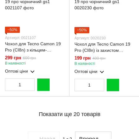
−50%
−50%
Артикул: 0021107
Артикул: 0020230
Чохол для Tecno Camon 19
Чохол для Tecno Camon 19
Pro (CI8n) з кільцем-
Pro (CI8n) із захистом
підставкою із золотою
камери із золотою
299 грн
199 грн
600 грн
400 грн
окантовкою на техно камон
окантовкою на техно камон
В наявності
В наявності
19 про чорничний gs1
19 про чорничний gs1
Оптові ціни
Оптові ціни
Показати ще 20 товарів
Назад
Вперед