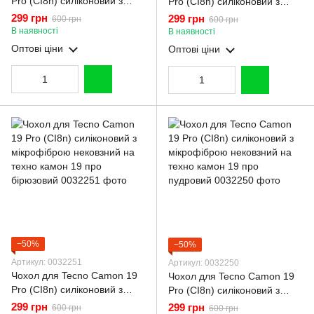
Pro (CI8n) силіконовий з
Pro (CI8n) силіконовий з
мікрофіброю нековзний на
мікрофіброю нековзний на
299 грн
299 грн
600 грн
600 грн
техно камон 19 про бузковий
техно камон 19 про
В наявності
В наявності
фіолетовий
Оптові ціни
Оптові ціни
−50%
−50%
Артикул: 0032251
Артикул: 0032250
Чохол для Tecno Camon 19
Чохол для Tecno Camon 19
Pro (CI8n) силіконовий з
Pro (CI8n) силіконовий з
мікрофіброю нековзний на
мікрофіброю нековзний на
299 грн
299 грн
600 грн
600 грн