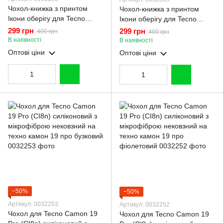
Чохол-книжка з принтом
Чохол-книжка з принтом
Ікони оберігу для Tecno
Ікони оберігу для Tecno
Camon 19 Pro (CI8n) з
Camon 19 Pro (CI8n) з
299 грн
299 грн
400 грн
400 грн
підставкою на техно камон
екошкіри із підставкою на
В наявності
В наявності
19 про бордова gd1
техно камон 19 про чорна
Оптові ціни
Оптові ціни
gd1
−50%
−50%
Артикул: 0032253
Артикул: 0032252
Чохол для Tecno Camon 19
Чохол для Tecno Camon 19