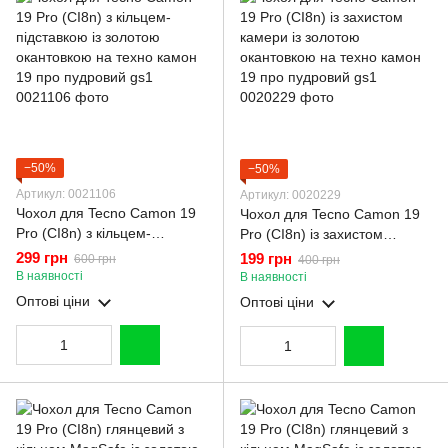
−50%
−50%
Артикул: 0021106
Артикул: 0020229
Чохол для Tecno Camon 19
Чохол для Tecno Camon 19
Pro (CI8n) з кільцем-
Pro (CI8n) із захистом
підставкою із золотою
камери із золотою
299 грн
199 грн
600 грн
400 грн
окантовкою на техно камон
окантовкою на техно камон
В наявності
В наявності
19 про пудровий gs1
19 про пудровий gs1
Оптові ціни
Оптові ціни