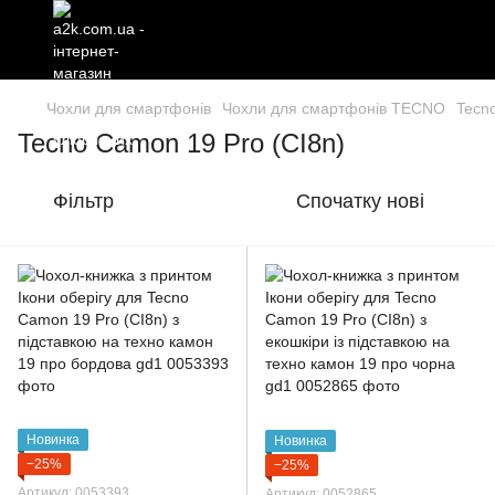
Чохли для смартфонів
Чохли для смартфонів TECNO
Tecn
Tecno Camon 19 Pro (CI8n)
Фільтр
Спочатку нові
Новинка
Новинка
−25%
−25%
Артикул: 0053393
Артикул: 0052865