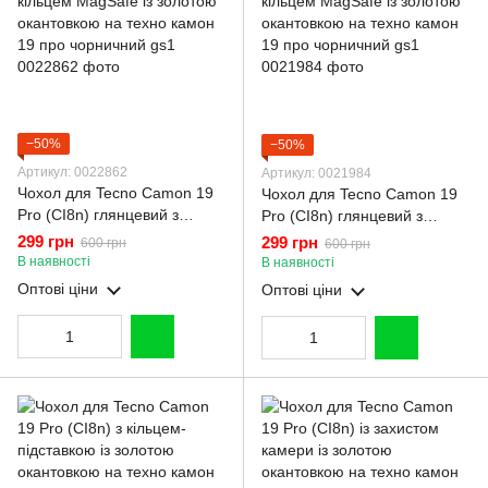
−50%
−50%
Артикул: 0022862
Артикул: 0021984
Чохол для Tecno Camon 19
Чохол для Tecno Camon 19
Pro (CI8n) глянцевий з
Pro (CI8n) глянцевий з
кільцем MagSafe із золотою
кільцем MagSafe із золотою
299 грн
299 грн
600 грн
600 грн
окантовкою на техно камон
окантовкою на техно камон
В наявності
В наявності
19 про чорничний gs1
19 про чорничний gs1
Оптові ціни
Оптові ціни