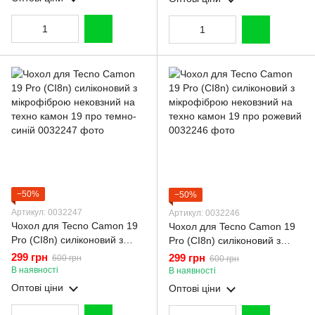
−50%
−50%
Артикул: 0032247
Артикул: 0032246
Чохол для Tecno Camon 19
Чохол для Tecno Camon 19
Pro (CI8n) силіконовий з
Pro (CI8n) силіконовий з
мікрофіброю нековзний на
мікрофіброю нековзний на
299 грн
299 грн
600 грн
600 грн
техно камон 19 про темно-
техно камон 19 про рожевий
В наявності
В наявності
синій
Оптові ціни
Оптові ціни