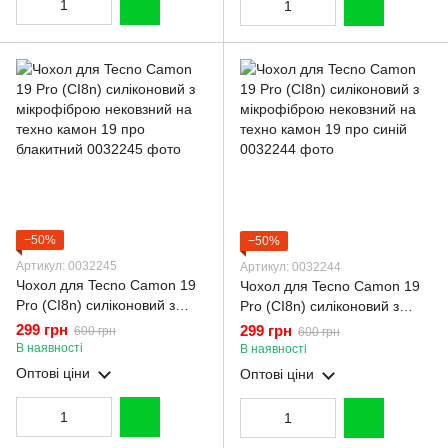
−50%
−50%
Артикул: 0032245
Артикул: 0032244
Чохол для Tecno Camon 19
Чохол для Tecno Camon 19
Pro (CI8n) силіконовий з
Pro (CI8n) силіконовий з
мікрофіброю нековзний на
мікрофіброю нековзний на
299 грн
299 грн
600 грн
600 грн
техно камон 19 про
техно камон 19 про синій
В наявності
В наявності
блакитний
Оптові ціни
Оптові ціни