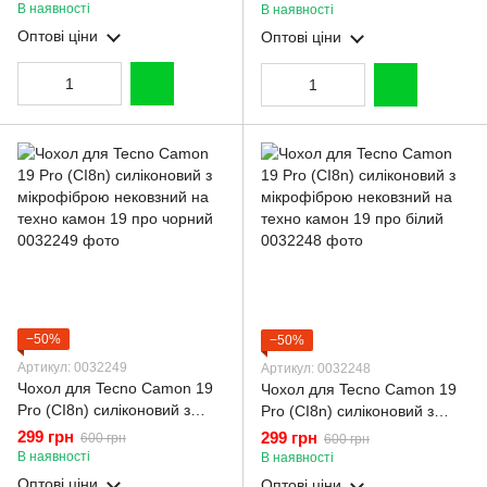
техно камон 19 про
техно камон 19 про
В наявності
В наявності
бірюзовий
пудровий
Оптові ціни
Оптові ціни
−50%
−50%
Артикул: 0032249
Артикул: 0032248
Чохол для Tecno Camon 19
Чохол для Tecno Camon 19
Pro (CI8n) силіконовий з
Pro (CI8n) силіконовий з
мікрофіброю нековзний на
мікрофіброю нековзний на
299 грн
299 грн
600 грн
600 грн
техно камон 19 про чорний
техно камон 19 про білий
В наявності
В наявності
Оптові ціни
Оптові ціни