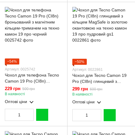
−54%
−50%
Артикул: 0025742
Артикул: 0022861
Чохол для телефона Tecno
Чохол для Tecno Camon 19
Camon 19 Pro (CI8n)
Pro (CI8n) глянцевий з
броньований з магнітним
кільцем MagSafe із золотою
229 грн
299 грн
500 грн
600 грн
кільцем-тримачем на техно
окантовкою на техно камон
В наявності
В наявності
камон 19 про чорний
19 про пудровий gs1
Оптові ціни
Оптові ціни