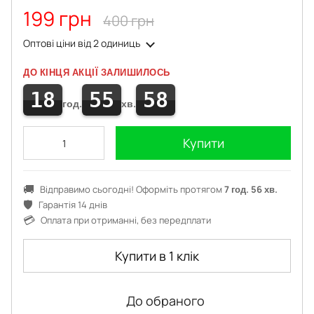
199 грн
400 грн
Оптові ціни
від 2 одиниць
ДО КІНЦЯ АКЦІЇ ЗАЛИШИЛОСЬ
18
55
58
год.
хв.
Купити
🚚
Відправимо сьогодні! Оформіть протягом
7 год. 56 хв.
🛡️
Гарантія 14 днів
💳
Оплата при отриманні, без передплати
Купити в 1 клік
До обраного