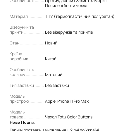
Особливості
Протиударний | Захист камери |
Посилені борти чохла
Матеріал
ТПУ (термопластичний поліуретан)
Візерунки та
принти
Без візерунків та принтів
Стан
Новий
Країна
виробник
Китай
Особливість
кольору
Матовий
Тип застібки
Без застібки
Модель
пристрою
Apple iPhone 11 Pro Max
Модель
товара
Чехол Totu Color Buttons
Нова Пошта
Термін доставки замовлення 1-2 дні по Україні.