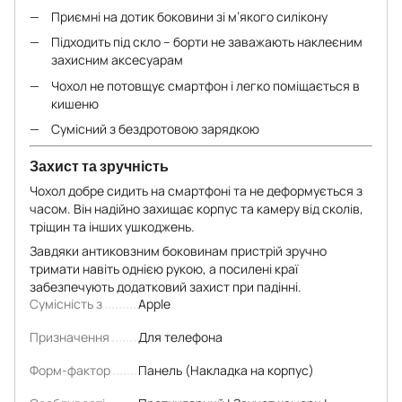
Приємні на дотик боковини зі м’якого силікону
Підходить під скло – борти не заважають наклеєним
захисним аксесуарам
Чохол не потовщує смартфон і легко поміщається в
кишеню
Сумісний з бездротовою зарядкою
Захист та зручність
Чохол добре сидить на смартфоні та не деформується з
часом. Він надійно захищає корпус та камеру від сколів,
тріщин та інших ушкоджень.
Завдяки антиковзним боковинам пристрій зручно
тримати навіть однією рукою, а посилені краї
забезпечують додатковий захист при падінні.
Сумісність з
Apple
Призначення
Для телефона
Форм-фактор
Панель (Накладка на корпус)