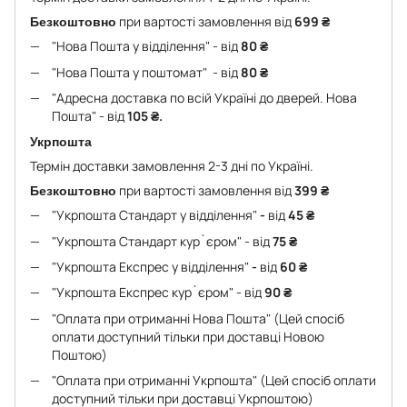
Безкоштовно
при вартості замовлення від
699 ₴
"Нова Пошта у відділення" - від
80 ₴
"Нова Пошта у поштомат" - від
80 ₴
"Адресна доставка по всій Україні до дверей. Нова
Пошта" - від
105 ₴.
Укрпошта
Термін доставки замовлення 2-3 дні по Україні.
Безкоштовно
при вартості замовлення від
399 ₴
"Укрпошта Стандарт у відділення"
-
від
45
₴
"Укрпошта Стандарт кур`єром" - від
75
₴
"Укрпошта Експрес у відділення"
-
від
60
₴
"Укрпошта Експрес кур`єром" - від
90
₴
"Оплата при отриманні Нова Пошта" (Цей спосіб
оплати доступний тільки при доставці Новою
Поштою)
"Оплата при отриманні Укрпошта" (Цей спосіб оплати
доступний тільки при доставці Укрпоштою)