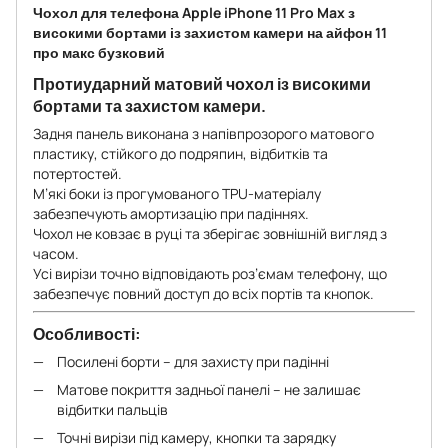
Чохол для телефона Apple iPhone 11 Pro Max з
високими бортами із захистом камери на айфон 11
про макс бузковий
Протиударний матовий чохол із високими
бортами та захистом камери.
Задня панель виконана з напівпрозорого матового
пластику, стійкого до подряпин, відбитків та
потертостей.
М’які боки із прогумованого TPU-матеріалу
забезпечують амортизацію при падіннях.
Чохол не ковзає в руці та зберігає зовнішній вигляд з
часом.
Усі вирізи точно відповідають роз’ємам телефону, що
забезпечує повний доступ до всіх портів та кнопок.
Особливості:
Посилені борти – для захисту при падінні
Матове покриття задньої панелі – не залишає
відбитки пальців
Точні вирізи під камеру, кнопки та зарядку