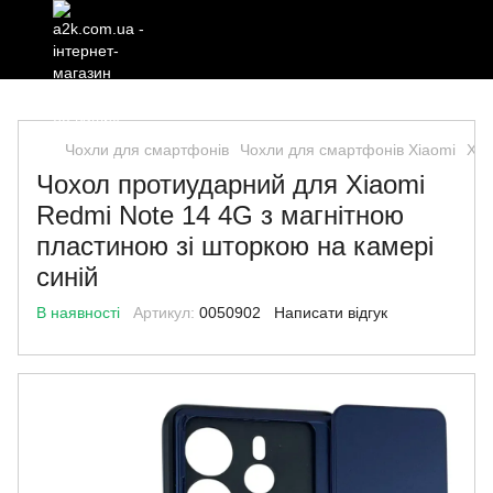
Чохли для смартфонів
Чохли для смартфонів Xiaomi
Xia
Чохол протиударний для Xiaomi
Redmi Note 14 4G з магнітною
пластиною зі шторкою на камері
синій
В наявності
Артикул:
0050902
Написати відгук