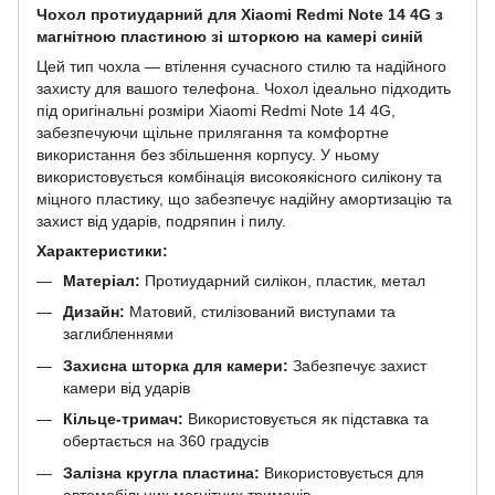
Чохол протиударний для Xiaomi Redmi Note 14 4G з
магнітною пластиною зі шторкою на камері синій
Цей тип чохла — втілення сучасного стилю та надійного
захисту для вашого телефона. Чохол ідеально підходить
під оригінальні розміри Xiaomi Redmi Note 14 4G,
забезпечуючи щільне прилягання та комфортне
використання без збільшення корпусу. У ньому
використовується комбінація високоякісного силікону та
міцного пластику, що забезпечує надійну амортизацію та
захист від ударів, подряпин і пилу.
Характеристики:
Матеріал:
Протиударний силікон, пластик, метал
Дизайн:
Матовий, стилізований виступами та
заглибленнями
Захисна шторка для камери:
Забезпечує захист
камери від ударів
Кільце-тримач:
Використовується як підставка та
обертається на 360 градусів
Залізна кругла пластина:
Використовується для
автомобільних магнітних тримачів