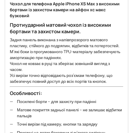
Чохол для телефона Apple iPhone XS Max з високими
бортами із захистом камери на айфон хс макс
бузковий
Протиударний матовий чохол із високими
бортами та захистом камери.
Задня панель виконана з напівпрозорого матового
пластику, стійкого до подряпин, відбитків та потертостей.
М’які боки із прогумованого TPU-матеріалу забезпечують
амортизацію при падіннях.
Чохол не ковзає в руці та зберігає зовнішній вигляд з
часом.
Усі вирізи точно відповідають роз’ємам телефону, що
забезпечує повний доступ до всіх портів та кнопок.
Особливості:
Посилені борти – для захисту при падінні
Матове покриття задньої панелі – не залишає відбитки
пальців
Точні вирізи під камеру, кнопки та зарядку
Приємні на дотик боковини зі м’якого силікону