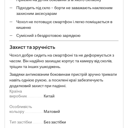
Підходить під скло – борти не заважають наклеєним
захисним аксесуарам
Чохол не потовщує смартфон і легко поміщається в
кишеню
Сумісний з бездротовою зарядкою
Захист та зручність
Чохол добре сидить на смартфоні та не деформується з
часом. Він надійно захищає корпус та камеру від сколів,
тріщин та інших ушкоджень.
Завдяки антиковзним боковинам пристрій зручно тримати
навіть однією рукою, а посилені краї забезпечують
додатковий захист при падінні.
Країна
виробник
Китай
Особливість
кольору
Матовий
Тип застібки
Без застібки