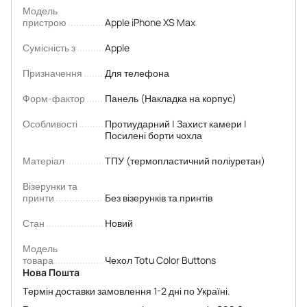
Модель
пристрою
Apple iPhone XS Max
Сумісність з
Apple
Призначення
Для телефона
Форм-фактор
Панель (Накладка на корпус)
Особливості
Протиударний | Захист камери |
Посилені борти чохла
Матеріал
ТПУ (термопластичний поліуретан)
Візерунки та
принти
Без візерунків та принтів
Стан
Новий
Модель
товара
Чехол Totu Color Buttons
Нова Пошта
Термін доставки замовлення 1-2 дні по Україні.