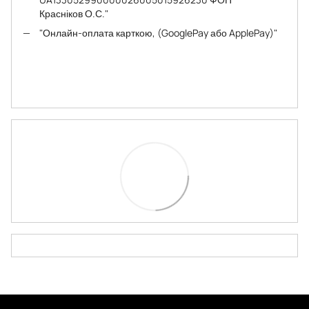
Красніков О.С."
"Онлайн-оплата карткою, (GooglePay або ApplePay)"