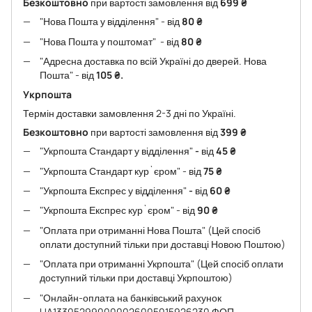
Безкоштовно
при вартості замовлення від
699 ₴
"Нова Пошта у відділення" - від
80 ₴
"Нова Пошта у поштомат" - від
80 ₴
"Адресна доставка по всій Україні до дверей. Нова
Пошта" - від
105 ₴.
Укрпошта
Термін доставки замовлення 2-3 дні по Україні.
Безкоштовно
при вартості замовлення від
399 ₴
"Укрпошта Стандарт у відділення"
-
від
45
₴
"Укрпошта Стандарт кур`єром" - від
75
₴
"Укрпошта Експрес у відділення"
-
від
60
₴
"Укрпошта Експрес кур`єром" - від
90
₴
"Оплата при отриманні Нова Пошта" (Цей спосіб
оплати доступний тільки при доставці Новою Поштою)
"Оплата при отриманні Укрпошта" (Цей спосіб оплати
доступний тільки при доставці Укрпоштою)
"Онлайн-оплата на банківський рахунок
UA133052990000026005015926230 ФОП