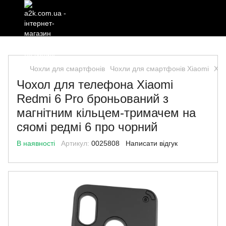
Чохли для смартфонів
Чохли для смартфонів Xiaomi
Xia
Чохол для телефона Xiaomi
Redmi 6 Pro броньований з
магнітним кільцем-тримачем на
сяомі редмі 6 про чорний
В наявності
Артикул:
0025808
Написати відгук