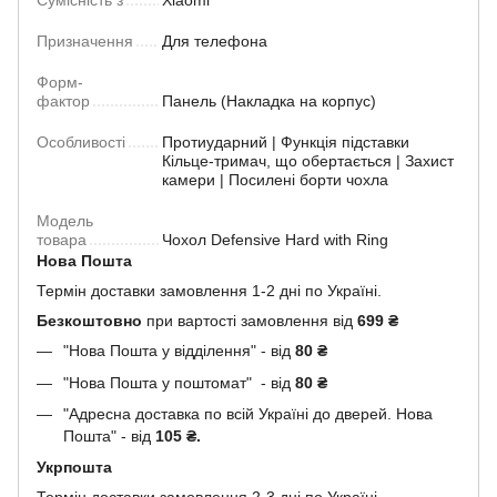
Сумісність з
Xiaomi
Призначення
Для телефона
Форм-
фактор
Панель (Накладка на корпус)
Особливості
Протиударний | Функція підставки
Кільце-тримач, що обертається | Захист
камери | Посилені борти чохла
Модель
товара
Чохол Defensive Hard with Ring
Нова Пошта
Термін доставки замовлення 1-2 дні по Україні.
Безкоштовно
при вартості замовлення від
699 ₴
"Нова Пошта у відділення" - від
80 ₴
"Нова Пошта у поштомат" - від
80 ₴
"Адресна доставка по всій Україні до дверей. Нова
Пошта" - від
105 ₴.
Укрпошта