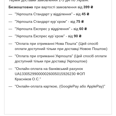
Термін доставки замовлення 2-3 дні по Україні.
Безкоштовно
при вартості замовлення від
399 ₴
"Укрпошта Стандарт у відділення"
-
від
45
₴
"Укрпошта Стандарт кур`єром" - від
75
₴
"Укрпошта Експрес у відділення"
-
від
60
₴
"Укрпошта Експрес кур`єром" - від
90
₴
"Оплата при отриманні Нова Пошта" (Цей спосіб
оплати доступний тільки при доставці Новою Поштою)
"Оплата при отриманні Укрпошта" (Цей спосіб оплати
доступний тільки при доставці Укрпоштою)
"Онлайн-оплата на банківський рахунок
UA133052990000026005015926230 ФОП
Красніков О.С."
"Онлайн-оплата карткою, (GooglePay або ApplePay)"