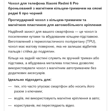
Чохол для телефона Xiaomi Redmi 6 Pro
броньований з магнітним кільцем-тримачем на сяомі
редмі 6 про чорний
Протиударний чохол з кільцем-тримачем та
магнітною пластиною для автомобільного кріплення
Надійний захист для вашого смартфона — це чохол із
посиленими кутами та вбудованим кільцем-підставкою.
Виготовлений з термопластичного поліуретану (TPU),
чохол має матову поверхню, яка не залишає відбитків
пальців і стійка до подряпин.
Кільце на задній частині служить як зручний тримач або
підставка, а вбудована металева пластина дозволяє
використовувати чохол з магнітним автотримачем без
додаткових аксесуарів.
Ідеально підходить для:
тих, хто часто упускає смартфон або носить його
разом з ключами;
водіїв, які використовують магнітне кріплення в авто;
користувачів, які переглядають відео.