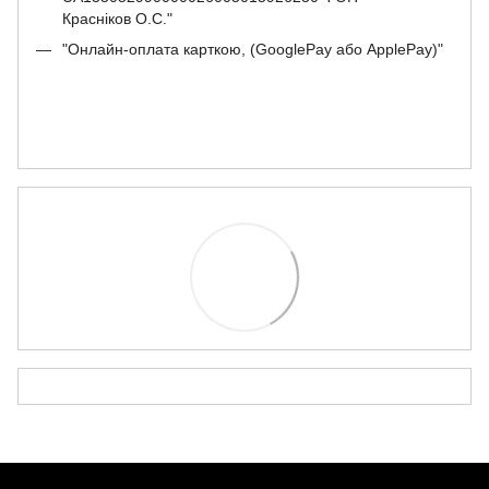
Красніков О.С."
"Онлайн-оплата карткою, (GooglePay або ApplePay)"