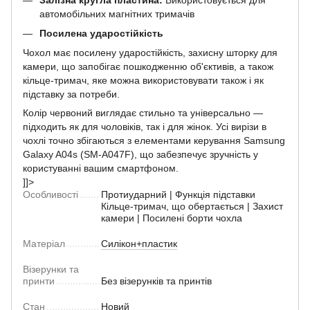
автомобільних магнітних тримачів
Посилена ударостійкість
Чохол має посилену ударостійкість, захисну шторку для
камери, що запобігає пошкодженню об'єктивів, а також
кільце-тримач, яке можна використовувати також і як
підставку за потреби.
Колір червоний виглядає стильно та універсально —
підходить як для чоловіків, так і для жінок. Усі вирізи в
чохлі точно збігаються з елементами керування Samsung
Galaxy A04s (SM-A047F), що забезпечує зручність у
користуванні вашим смартфоном.
]]>
Особливості
Протиударний | Функція підставки
Кільце-тримач, що обертається | Захист
камери | Посилені борти чохла
Матеріал
Силікон+пластик
Візерунки та
принти
Без візерунків та принтів
Стан
Новий