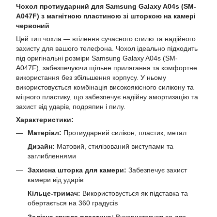
Чохол протиударний для Samsung Galaxy A04s (SM-
A047F) з магнітною пластиною зі шторкою на камері
червоний
Цей тип чохла — втілення сучасного стилю та надійного
захисту для вашого телефона. Чохол ідеально підходить
під оригінальні розміри Samsung Galaxy A04s (SM-
A047F), забезпечуючи щільне прилягання та комфортне
використання без збільшення корпусу. У ньому
використовується комбінація високоякісного силікону та
міцного пластику, що забезпечує надійну амортизацію та
захист від ударів, подряпин і пилу.
Характеристики:
Матеріал:
Протиударний силікон, пластик, метал
Дизайн:
Матовий, стилізований виступами та
заглибленнями
Захисна шторка для камери:
Забезпечує захист
камери від ударів
Кільце-тримач:
Використовується як підставка та
обертається на 360 градусів
Залізна кругла пластина:
Використовується для