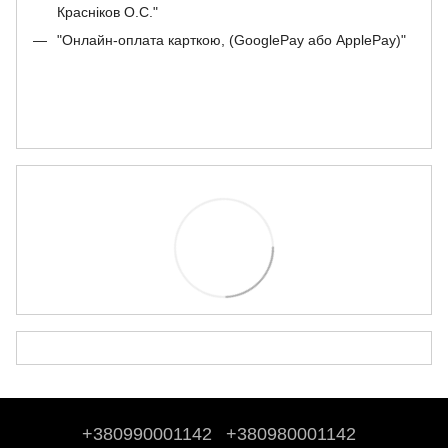
Красніков О.С."
"Онлайн-оплата карткою, (GooglePay або ApplePay)"
+380990001142
+380980001142