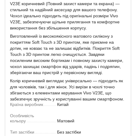
V23E коричневий (Повний захист камери та екрана) —
стильний та надійний аксесуар для вашого телефону.
Чохол ідеально підходить під оригінальні розміри Vivo
V23E, забезпечуючи щільне прилягання та комфортне
використання без збільшення корпусу.
Виготовлений із високоякісного матового силікону з
покриттям Soft Touch з 3D принтом, яке приємне на
дотик, не ковзає та не залишає відбитків. Покриття Soft
Touch з 3D принтом легко очищується. Завдяки
посиленим високим бортикам і повному захисту камери,
чохол захищає смартфон від ударів, падінь і подряпин,
зберігаючи ваш пристрій у первісному вигляді.
Колір коричневий виглядає універсально — підходить як
для чоловіків, так і для жінок. Усі вирізи в чохлі точно
збігаються з елементами керування Vivo V23E, що
забезпечує зручність у користуванні вашим смартфоном.
Країна виробник
Китай
Особливість
кольору
Матовий
Тип застібки
Без застібки