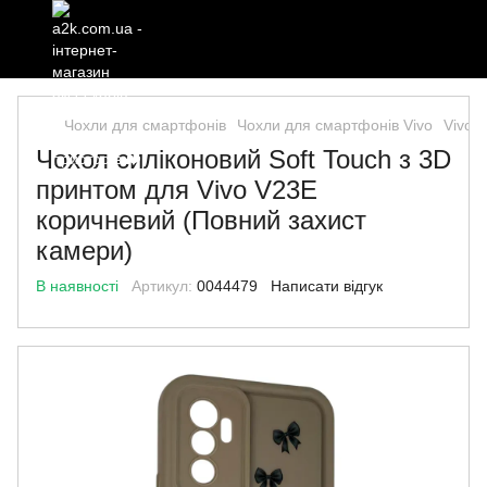
Чохли для смартфонів
Чохли для смартфонів Vivo
Vivo 
Чохол силіконовий Soft Touch з 3D
принтом для Vivo V23E
коричневий (Повний захист
камери)
В наявності
Артикул:
0044479
Написати відгук