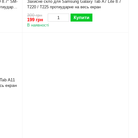
 8.7" SM-
Захисне скло для Samsung Galaxy Tab A7 Lite 8.7
отиударне
T220 / T225 протиударне на весь екран
300 грн
Купити
199 грн
В наявності