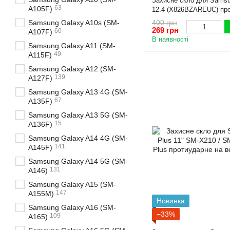
Захисне скло для Samsu
63
A105F)
12.4 (X826BZAREUC) про
Samsung Galaxy A10s (SM-
400 грн
269 грн
60
A107F)
В наявності
Samsung Galaxy A11 (SM-
49
A115F)
Samsung Galaxy A12 (SM-
139
A127F)
Samsung Galaxy A13 4G (SM-
67
A135F)
Samsung Galaxy A13 5G (SM-
15
A136F)
Samsung Galaxy A14 4G (SM-
141
A145F)
Samsung Galaxy A14 5G (SM-
131
A146)
Samsung Galaxy A15 (SM-
147
A155M)
Новинка
Samsung Galaxy A16 (SM-
−33%
109
A165)