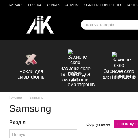
Перейти до основного контенту
КАТАЛОГ
ПРО НАС
ОПЛАТА І ДОСТАВКА
ОБМІН ТА ПОВЕРНЕННЯ
КОНТА
ВІДГУКИ ПРО МАГАЗИН
Захисне скло
Чохли для
Захисне скло
та плівки для
смартфонів
для планшетів
смартфонів
Головна
Samsung
Samsung
Розділ
спочатку н
Сортування: