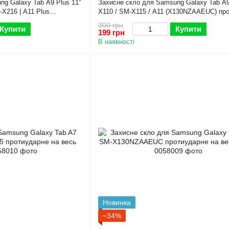
ng Galaxy Tab A9 Plus 11"
Захисне скло для Samsung Galaxy Tab A9
X216 | A11 Plus
X110 / SM-X115 / A11 (X130NZAAEUC) пр
ан
на весь екран
300 грн
Купити
Купити
199 грн
В наявності
Новинка
−34%