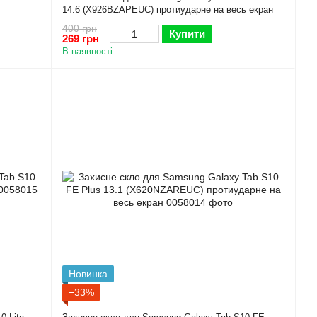
14.6 (X926BZAPEUC) протиударне на весь екран
400 грн
Купити
269 грн
В наявності
Новинка
−33%