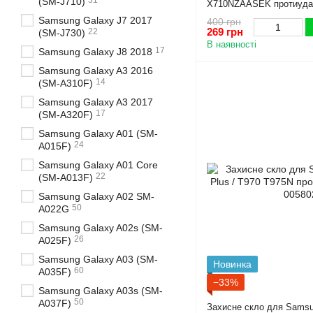
31
(SM-J710)
X710NZAASEK протиудар
Samsung Galaxy J7 2017
400 грн
269 грн
22
(SM-J730)
В наявності
17
Samsung Galaxy J8 2018
Samsung Galaxy A3 2016
14
(SM-A310F)
Samsung Galaxy A3 2017
17
(SM-A320F)
Samsung Galaxy A01 (SM-
24
A015F)
Samsung Galaxy A01 Core
22
(SM-A013F)
Samsung Galaxy A02 SM-
50
A022G
Samsung Galaxy A02s (SM-
26
A025F)
Samsung Galaxy A03 (SM-
Новинка
60
A035F)
−33%
Samsung Galaxy A03s (SM-
50
A037F)
Захисне скло для Samsun