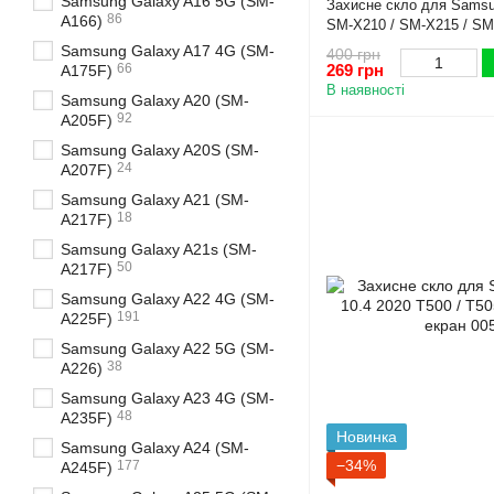
Samsung Galaxy A16 5G (SM-
Захисне скло для Samsu
86
A166)
SM-X210 / SM-X215 / SM-
протиударне на весь екр
Samsung Galaxy A17 4G (SM-
400 грн
269 грн
66
A175F)
В наявності
Samsung Galaxy A20 (SM-
92
A205F)
Samsung Galaxy A20S (SM-
24
A207F)
Samsung Galaxy A21 (SM-
18
A217F)
Samsung Galaxy A21s (SM-
50
A217F)
Samsung Galaxy A22 4G (SM-
191
A225F)
Samsung Galaxy A22 5G (SM-
38
A226)
Samsung Galaxy A23 4G (SM-
48
A235F)
Новинка
Samsung Galaxy A24 (SM-
−34%
177
A245F)