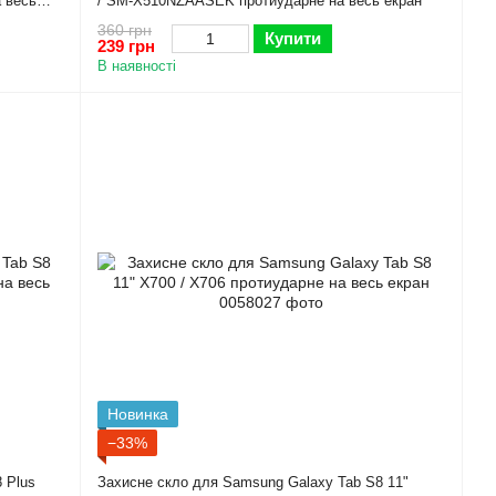
 весь
/ SM-X510NZAASEK протиударне на весь екран
360 грн
Купити
239 грн
В наявності
Новинка
−33%
 Plus
Захисне скло для Samsung Galaxy Tab S8 11"