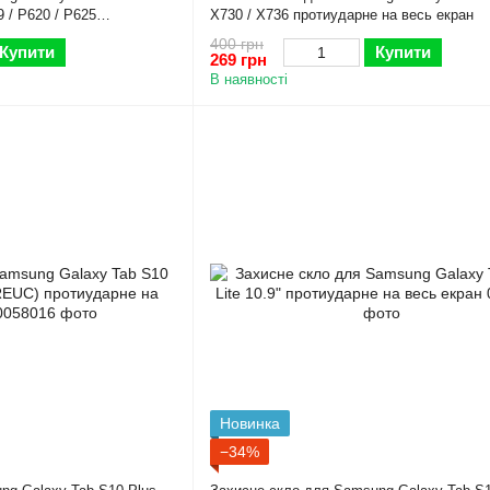
9 / P620 / P625
X730 / X736 протиударне на весь екран
ан
400 грн
Купити
Купити
269 грн
В наявності
Новинка
−34%