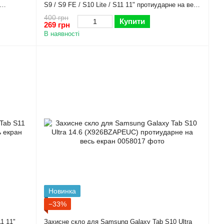
S9 / S9 FE / S10 Lite / S11 11" протиударне на весь
екран
400 грн
Купити
269 грн
В наявності
Новинка
−33%
1 11"
Захисне скло для Samsung Galaxy Tab S10 Ultra