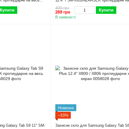
 протиударне на весь
12.4" / SM-X610NZAASEK протиударне на
екран
400 грн
Купити
Купити
269 грн
В наявності
Новинка
−33%
ng Galaxy Tab S9 11" SM-
Захисне скло для Samsung Galaxy Tab S8