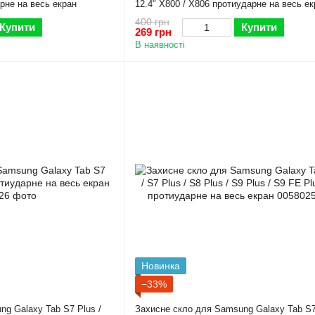
не на весь екран
12.4" X800 / X806 протиударне на весь ек
400 грн
Купити
Купити
269 грн
В наявності
Новинка
−33%
g Galaxy Tab S7 Plus /
Захисне скло для Samsung Galaxy Tab S7