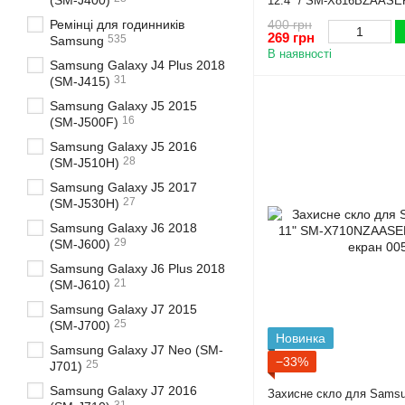
(SM-J400)
12.4" / SM-X816BZAASEK
екран
400 грн
Ремінці для годинників
269 грн
535
Samsung
В наявності
Samsung Galaxy J4 Plus 2018
31
(SM-J415)
Samsung Galaxy J5 2015
16
(SM-J500F)
Samsung Galaxy J5 2016
28
(SM-J510H)
Samsung Galaxy J5 2017
27
(SM-J530H)
Samsung Galaxy J6 2018
29
(SM-J600)
Samsung Galaxy J6 Plus 2018
21
(SM-J610)
Samsung Galaxy J7 2015
25
(SM-J700)
Новинка
Samsung Galaxy J7 Neo (SM-
−33%
25
J701)
Samsung Galaxy J7 2016
Захисне скло для Samsu