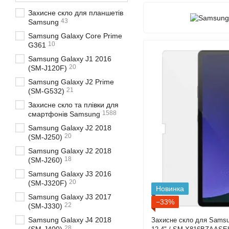
Захисне скло для планшетів
43
Samsung
Samsung Galaxy Core Prime
10
G361
Samsung Galaxy J1 2016
20
(SM-J120F)
Samsung Galaxy J2 Prime
21
(SM-G532)
Захисне скло та плівки для
1588
смартфонів Samsung
Samsung Galaxy J2 2018
20
(SM-J250)
Samsung Galaxy J2 2018
18
(SM-J260)
Samsung Galaxy J3 2016
20
(SM-J320F)
Новинка
Samsung Galaxy J3 2017
−33%
22
(SM-J330)
Samsung Galaxy J4 2018
Захисне скло для Samsu
28