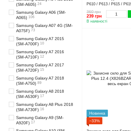
24
P610 / P613 / P615 / P61
(SM-A605)
протиударне на весь екр
360 грн
Samsung Galaxy A06 (SM-
239 грн
106
A065)
В наявності
Samsung Galaxy A07 4G (SM-
73
A075F)
Samsung Galaxy A7 2015
10
(SM-A700F)
Samsung Galaxy A7 2016
12
(SM-A710F)
Samsung Galaxy A7 2017
15
(SM-A720F)
Samsung Galaxy A7 2018
89
(SM-A750)
Samsung Galaxy A8 2018
17
(SM-A530F)
Samsung Galaxy A8 Plus 2018
16
(SM-A730F)
Новинка
Samsung Galaxy A9 (SM-
−33%
17
A920F)
Samsung Galaxy A10 (SM-