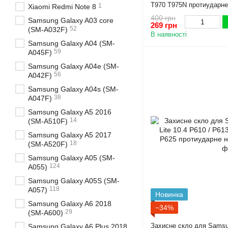
T970 T975N протиударне
1
Xiaomi Redmi Note 8
400 грн
Samsung Galaxy A03 core
269 грн
52
(SM-A032F)
В наявності
Samsung Galaxy A04 (SM-
59
A045F)
Samsung Galaxy A04e (SM-
56
A042F)
Samsung Galaxy A04s (SM-
38
A047F)
Samsung Galaxy A5 2016
14
(SM-A510F)
Samsung Galaxy A5 2017
18
(SM-A520F)
Samsung Galaxy A05 (SM-
124
A055)
Samsung Galaxy A05S (SM-
118
A057)
Новинка
Samsung Galaxy A6 2018
−34%
29
(SM-A600)
Захисне скло для Samsun
Samsung Galaxy A6 Plus 2018