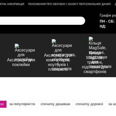
КТНА ІНФОРМАЦІЯ
ПОЛОЖЕННЯ ПРО ОБРОБКУ І ЗАХИСТ ПЕРСОНАЛЬНИХ ДАНИХ
Графік ро
ПН - СБ:
НД:
Кільця
Аксесуари для
MagSafe,
Аксесуари для
комп'ютерів,
тримачі,
поклейки
ноутбуків і
підставки для
планшетів
смартфонів
ові
за популярністю
спочатку дешевше
спочатку дорожчі
за н