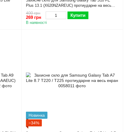
0 Lite
Захисне скло для Samsung Galaxy Tab S10 FE
Plus 13.1 (X620NZAREUC) протиударне на весь
екран
400 грн
Купити
269 грн
В наявності
Новинка
−34%