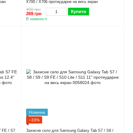
ран
X700 / X706 протиударне на весь екран
400 грн
Купити
269 грн
В наявності
Новинка
−33%
 FE / S7
Захисне скло для Samsung Galaxy Tab S7 / S8 /